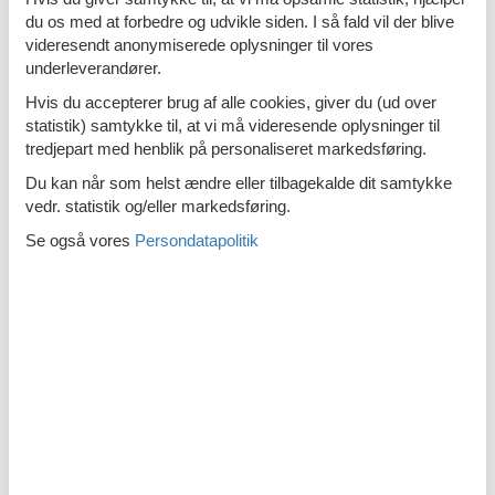
du os med at forbedre og udvikle siden. I så fald vil der blive
Sommerhus Breskens med hund
videresendt anonymiserede oplysninger til vores
underleverandører.
Hvis du accepterer brug af alle cookies, giver du (ud over
statistik) samtykke til, at vi må videresende oplysninger til
tredjepart med henblik på personaliseret markedsføring.
Sommerhus Sint Annaland med hund
Du kan når som helst ændre eller tilbagekalde dit samtykke
vedr. statistik og/eller markedsføring.
Se også vores
Persondatapolitik
Sommerhus Veere med hund
Sommerhus Schouwen Duiveland med hund