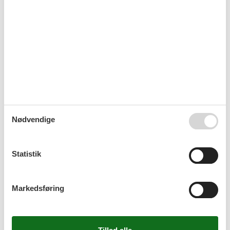
Sommerhus Bruinisse med hund
Sommerhus Renesse med hund
Nødvendige
Statistik
Last minute sommerhuse Zeeland
Markedsføring
Last minute sommerhuse Sluis