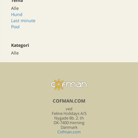
Tema
Alle
Hund
Last minute
Pool
Kategori
Alle
COFMAN.COM
ved
Feline Holidays A/S
Nygade 8b. 2. th
DK-7400 Herning
Danmark
Cofman.com