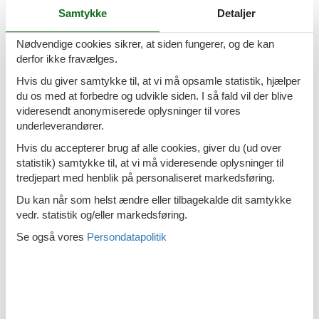
Sommerhus med pool Stranach
Samtykke
Detaljer
Nødvendige cookies sikrer, at siden fungerer, og de kan
derfor ikke fravælges.
Hvis du giver samtykke til, at vi må opsamle statistik, hjælper
Sommerhus med pool Tratten
du os med at forbedre og udvikle siden. I så fald vil der blive
videresendt anonymiserede oplysninger til vores
underleverandører.
Hvis du accepterer brug af alle cookies, giver du (ud over
statistik) samtykke til, at vi må videresende oplysninger til
Sommerhus med pool Vorderwaldberg
tredjepart med henblik på personaliseret markedsføring.
Du kan når som helst ændre eller tilbagekalde dit samtykke
vedr. statistik og/eller markedsføring.
Se også vores
Persondatapolitik
Sommerhus med pool Winklerdorfl