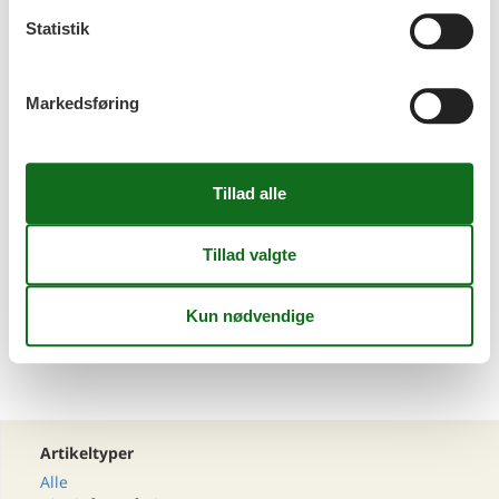
Statistik
Sommerhus med pool Ötztal
Markedsføring
Sommerhus med pool Stubaital
1
2
>
>>
Artikeltyper
Alle