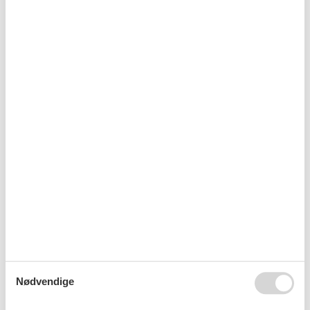
Sommerhus med pool Steiermark
Sommerhus med pool Brandstätter
Sommerhus med pool Lutzmannsdorf
Sommerhus med pool Sankt Lorenzen ob Murau
Nødvendige