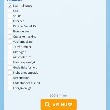
Swimmingpool
Spa
Sauna
Internet
Parabol/kabel TV
Brændeovn
Opvaskemaskine
Vaskemaskine
Tørretumbler
Ikkeryger
Aktivitetsrum
Handicapvenligt
Gode fiskeforhold
Indhegnet område
Aircondition
Ladestander til elbil
Energivenligt
306
emner
VIS HUSE