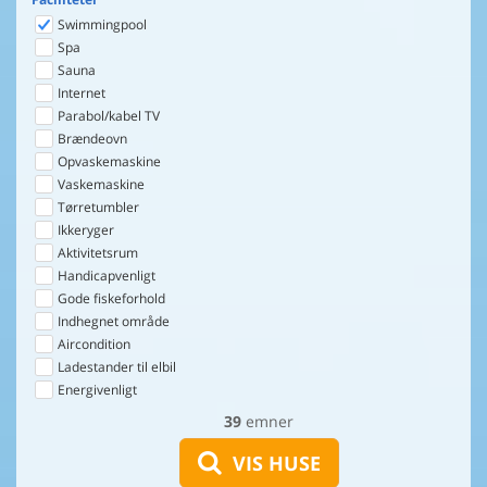
Swimmingpool
Spa
Sauna
Internet
Parabol/kabel TV
Brændeovn
Opvaskemaskine
Vaskemaskine
Tørretumbler
Ikkeryger
Aktivitetsrum
Handicapvenligt
Gode fiskeforhold
Indhegnet område
Aircondition
Ladestander til elbil
Energivenligt
39
emner
VIS HUSE