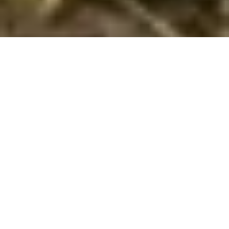
Bestil et dejligt sommerhus med pool i
Winklerdörfl
Hvis I vil have en skøn ferie i
Winklerdörfl
i et skønt poolhus,
så har I muligheden hos os. Her i Winklerdörfl har vi 1
sommerhuse med pool
. I kan nemt finde og bestille et
poolhus ud fra jeres søgekriterier ved at søge her på siden.
Når I har fundet et hus, der virker spændende, kan I læse
information om det. Hvis det opfylder jeres ønsker kan I
bestille det.