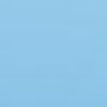
Swimmingpool
Spa
Sauna
Internet
Parabol/kabel TV
Brændeovn
Opvaskemaskine
Vaskemaskine
Tørretumbler
Ikkeryger
Aktivitetsrum
Handicapvenligt
Gode fiskeforhold
Indhegnet område
Aircondition
Ladestander til elbil
Energivenligt