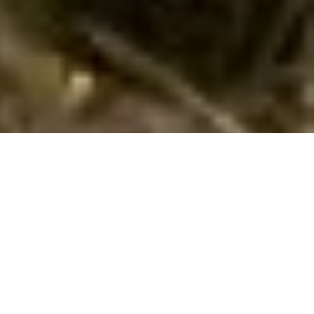
Book fantastisk sommerhus i
Unterbairdorf hvor hund kan medbringes
Hvis I ønsker en dejlig ferie med hund i
Unterbairdorf
i
Salzburg
i et sommerhus, så har I muligheden hos os. Her i
Unterbairdorf har vi 12 sommerhuse, hvor hund er tilladt. I