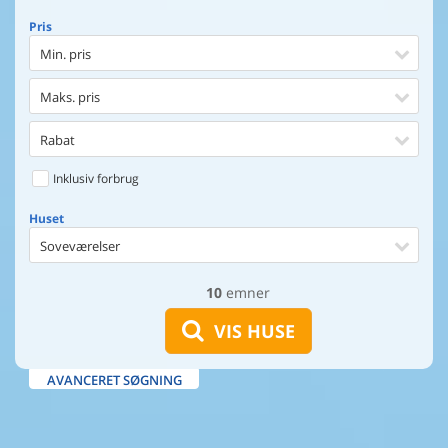
Pris
Min. pris
Maks. pris
Rabat
Inklusiv forbrug
Huset
Soveværelser
10
emner
Huset
Afstand til indkøb
VIS HUSE
Afstand til vand
AVANCERET SØGNING
Udsigt til vand
Faciliteter