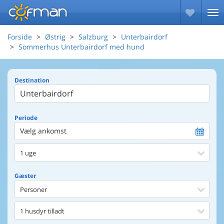
Forside
Østrig
Salzburg
Unterbairdorf
Sommerhus Unterbairdorf med hund
Destination
Periode
Vælg ankomst
1 uge
Gæster
Personer
1 husdyr tilladt