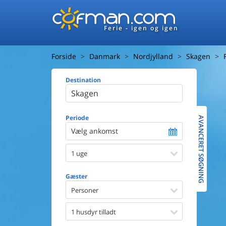
Ferie - igen og igen
Forside
Danmark
Nordjylland
Skagen
Destination
Huset
Afstand ti
Afstand ti
Periode
AVANCERET SØGNING
Vælg ankomst
Udsigt ti
1 uge
Faciliteter
Swimmin
Gæster
Spa
Sauna
Personer
Internet
Parabol/
1 husdyr tilladt
Brænde