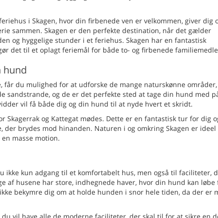
riehus i Skagen, hvor din firbenede ven er velkommen, giver dig 
rie sammen. Skagen er den perfekte destination, når det gælder
en og hyggelige stunder i et feriehus. Skagen har en fantastisk
gør det til et oplagt feriemål for både to- og firbenede familiemed
n hund
nde, får du mulighed for at udforske de mange naturskønne områder
ide sandstrande, og de er det perfekte sted at tage din hund med p
dder vil få både dig og din hund til at nyde hvert et skridt.
or Skagerrak og Kattegat mødes. Dette er en fantastisk tur for dig o
ve, der brydes mod hinanden. Naturen i og omkring Skagen er ideel 
få en masse motion.
ikke kun adgang til et komfortabelt hus, men også til faciliteter, d
e af husene har store, indhegnede haver, hvor din hund kan løbe f
ikke bekymre dig om at holde hunden i snor hele tiden, da der er 
vil have alle de moderne faciliteter, der skal til for at sikre en de