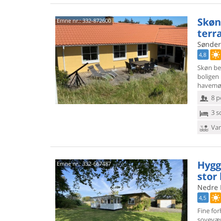
Skøn
Emne nr.:
332-872600
terra
Sønderk
4,8
Skøn bel
boligen
havemøbl
8 p
3 s
Van
Hygg
Emne nr.:
332-667487
stor
Nedre 
4,5
Fine forh
sovevær