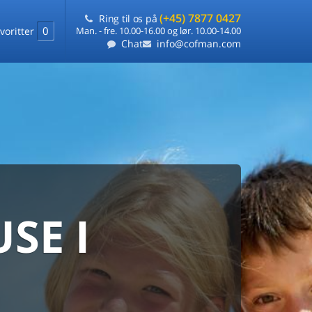
(+45) 7877 0427
Ring til os på
0
voritter
Man. - fre. 10.00-16.00 og lør. 10.00-14.00
Chat
info@cofman.com
SE I
MED
RKS
DLEJNING
ts laveste pris
på ét sted