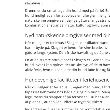
velkommen.
Drømmer du om at tage din hund med på ferie? Et fe
hund muligheden for at opleve en uforglemmelig fe
naturskønne omgivelser, dejlige gåture langs strand
kombination af strande, natur, kultur og byliv, som 
Nyd naturskønne omgivelser med di
Når du lejer et feriehus i Skagen, der tillader hu
har at byde på. Skagen er kendt for sine brede, hv
gåture langs kysten. Den friske havluft og de åbne vi
En af de største attraktioner i Skagen er Grenen, hv
hund, hvor I kan opleve det unikke syn af de to ha
aktiv ferie, hvor du kan lade din hund løbe frit og 
Hundevenlige faciliteter i feriehusene
Når du vælger et feriehus i Skagen med hund, får du 
tilpasset behovene hos både dig og din hund. Mang
lege, mens du slapper af på terrassen. Du behøver 
af plads til, at den kan udforske trygt og sikkert.
Indendørs er husene rummelige og komfortable, og du 