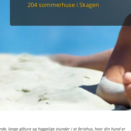
maskine
204 sommerhuse i Skagen
skine
mbler
r
tsrum
venligt
keforhold
et område
tion
er til elbil
nligt
de, lange gåture og hyggelige stunder i et feriehus, hvor din hund er