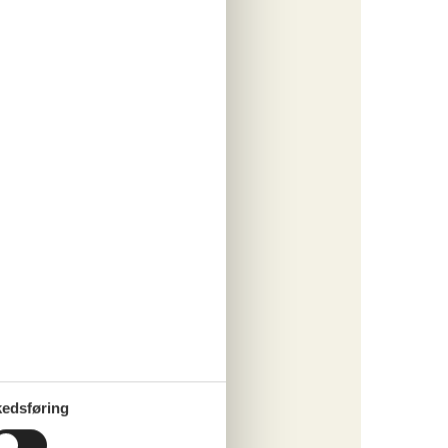
ritter
tninger
631,-
engøring
o
ritter
edsføring