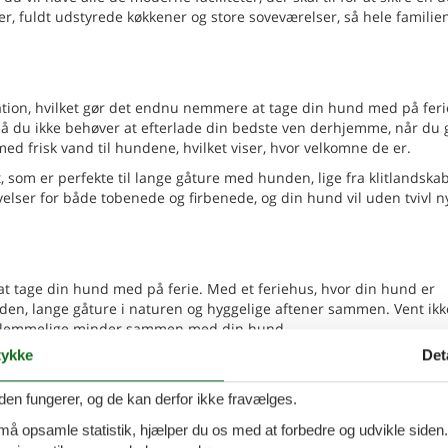
uer, fuldt udstyrede køkkener og store soveværelser, så hele familien
ation, hvilket gør det endnu nemmere at tage din hund med på feri
, så du ikke behøver at efterlade din bedste ven derhjemme, når du 
med frisk vand til hundene, hvilket viser, hvor velkomne de er.
 som er perfekte til lange gåture med hunden, lige fra klitlandskabe
lser for både tobenede og firbenede, og din hund vil uden tvivl n
u
 at tage din hund med på ferie. Med et feriehus, hvor din hund er
en, lange gåture i naturen og hyggelige aftener sammen. Vent ikk
forglemmelige minder sammen med din hund.
ykke
Det
eligt rækkehus med central
Tilføj til favo
den fungerer, og de kan derfor ikke fravælges.
en beliggenhed
 må opsamle statistik, hjælper du os med at forbedre og udvikle siden. I
urentii Vej - 9990 - Skagen