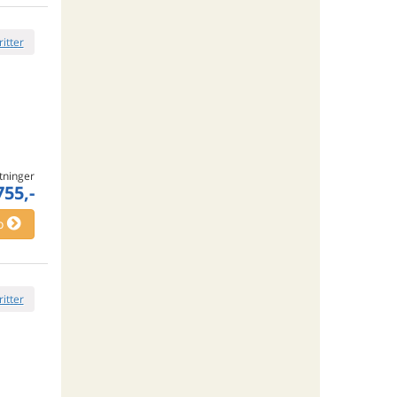
ritter
tninger
755,-
o
ritter