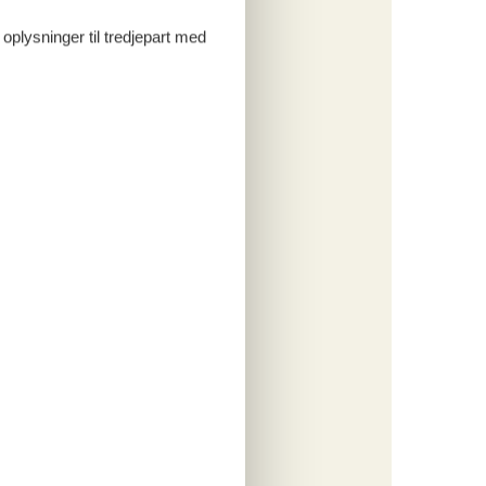
 oplysninger til tredjepart med
tninger
891,-
 forbrug
o
ritter
tninger
074,-
engøring
o