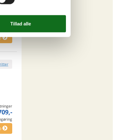
tninger
939,-
o
ritter
tninger
709,-
engøring
o