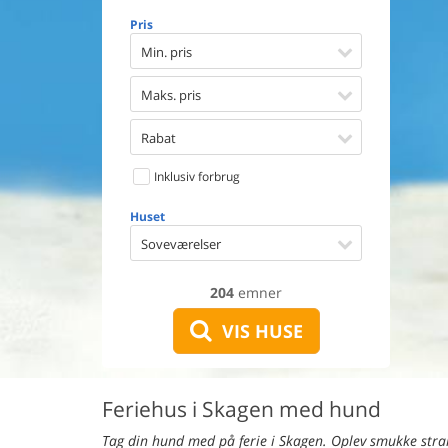
Opvaske
Pris
Vaskema
Tørretu
Min. pris
Ikkeryge
Aktivite
Maks. pris
Handicap
Gode fis
Rabat
Indhegn
Inklusiv forbrug
Aircondi
Ladestand
Huset
Energive
Soveværelser
204
emner
VIS HUSE
Feriehus i Skagen med hund
Tag din hund med på ferie i Skagen. Oplev smukke stran