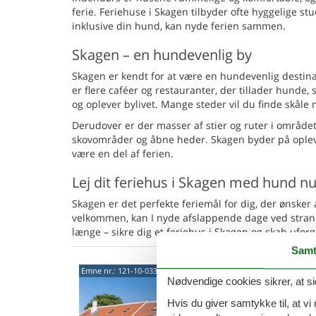
ferie. Feriehuse i Skagen tilbyder ofte hyggelige st
inklusive din hund, kan nyde ferien sammen.
Skagen – en hundevenlig by
Skagen er kendt for at være en hundevenlig destin
er flere caféer og restauranter, der tillader hunde
og oplever bylivet. Mange steder vil du finde skåle 
Derudover er der masser af stier og ruter i området,
skovområder og åbne heder. Skagen byder på opleve
være en del af ferien.
Lej dit feriehus i Skagen med hund n
Skagen er det perfekte feriemål for dig, der ønsker
velkommen, kan I nyde afslappende dage ved strand
længe – sikre dig et feriehus i Skagen og skab u
Samt
Hygg
Emne nr.:
121-10-0335
Nødvendige cookies sikrer, at si
Skag
Hvis du giver samtykke til, at vi
Sct. La