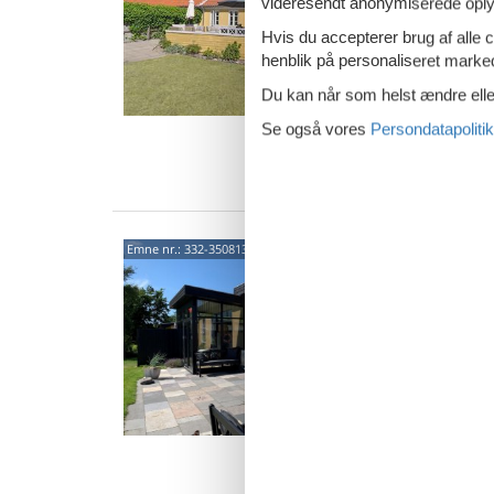
videresendt anonymiserede oplys
5,0
Rækkehus
Hvis du accepterer brug af alle c
både ha
henblik på personaliseret marke
byen. D
Du kan når som helst ændre eller
6 p
Se også vores
Persondatapolitik
3 s
Van
Char
Emne nr.:
332-350813
have
Nordlys
5,0
Indbyde
natur li
101 m² 
6 p
3 s
Van