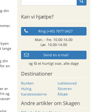
og din
Kan vi hjælpe?
lemmer.
Ring (+45) 7877 0427
Man. - fre. 10.00-16.00
, byen
Lør. 10.00-14.00
å lange
Send en e-mail
g din
og få et hurtigt svar, alle dage
for en
Destinationer
Bunken
Lodskovvad
Hulsig
Skiveren
er er
rit og
Kandestederne
Ålbæk
masser
Andre artikler om Skagen
jlig