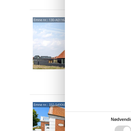
Luks
Emne nr.:
130-A01162
og h
Strandk
5,0
Luksuri
Skagen 
uden tvi
10 
4 s
Van
Nyre
Emne nr.:
332-549060
have
Skovvej
Nødvendi
4,8