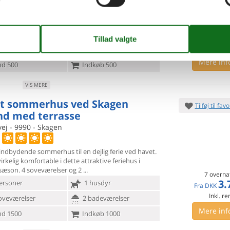
rkante Skagen-villa forener originale detaljer,
førte
materialevalg og moderne komfort i rolige
ser tæt ved Drachmanns Hus. Ferieboligen
personer
1 husdyr
7 overna
6.
Fra
DKK
oveværelser
2 badeværelser
Mere inf
d 500
Indkøb 500
VIS MERE
t sommerhus ved Skagen
Tilføj til favo
nd med terrasse
ej - 9990 - Skagen
indbydende sommerhus til en dejlig ferie ved havet.
irkelig
komfortable i dette attraktive feriehus i
sæson. 4 soveværelser og 2
7 overna
3.
ersoner
1 husdyr
Fra
DKK
Inkl. r
oveværelser
2 badeværelser
Mere inf
d 1500
Indkøb 1000