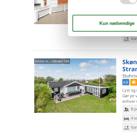
Denne ma
gennem
omgivel
11 
5 s
Van
Skøn
Emne nr.:
130-A01169
Stra
Stuhrsv
4,8
Lyst og 
Gør jer v
enhver 
8 p
4 s
Van