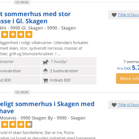
VIS MERE
t sommerhus med stor
Tilføj til favo
sse i Gl. Skagen
lit - 9990 Gl. Skagen - 9990 - Skagen
iggenhed i roligt villakvarter. Udendørs forkæler
 med skøn,
stor, sydvendt terrasse, masser af
er, grill og blomsterkrukker. I
ersoner
1 husdyr
7 overna
5.
Fra
DKK
oveværelser
2 badeværelser
Mere inf
d 800
Indkøb 800
VIS MERE
eligt sommerhus i Skagen med
Tilføj til favo
 have
Mosevej - 9990 Skagen By - 9990 - Skagen
old til skøn familieferie. Der er tre, flotte
elser og huset er
desuden indrettet med barneseng,