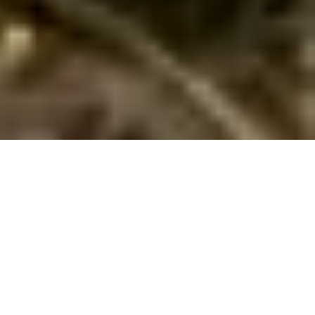
Feriehus til 14 personer i Sverige
Oplev Sveriges natur og hygge i et feriehus til 14 personer – ideelt
til samvær, afslapning og spændende aktiviteter for hele gruppen!
Planlægger du en ferie for en større gruppe, hvor komfort,
plads og naturoplevelser er i fokus? Et feriehus til 14 personer