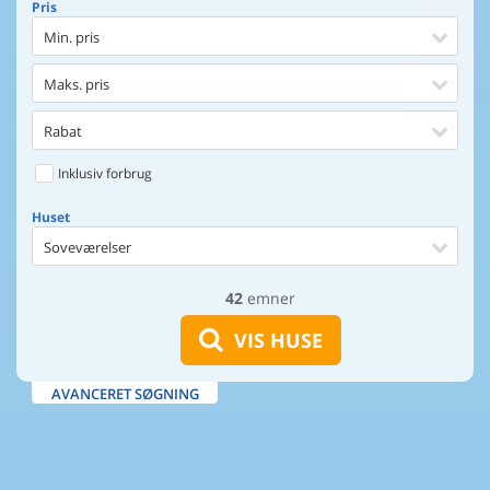
Pris
Min. pris
Maks. pris
Rabat
Inklusiv forbrug
Huset
Soveværelser
42
emner
Huset
Afstand til indkøb
VIS HUSE
Afstand til vand
AVANCERET SØGNING
Udsigt til vand
Faciliteter