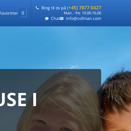
(+45) 7877 0427
Ring til os på
0
Favoritter
Man. - fre. 10.00-16.00
Chat
info@cofman.com
SE I
MED
RKS
DLEJNING
ts laveste pris
på ét sted