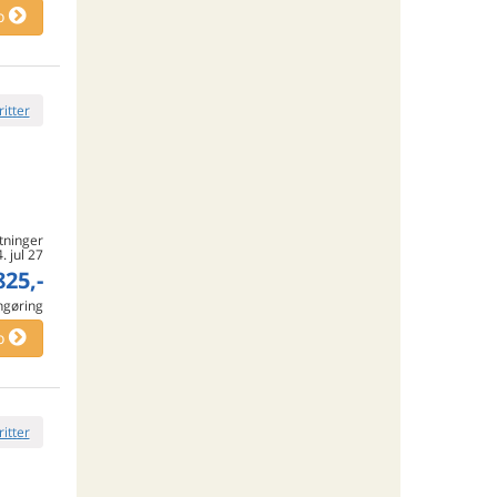
o
ritter
tninger
4. jul 27
825,-
engøring
o
ritter