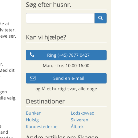
Søg efter husnr.
de at
viteter.
Kan vi hjælpe?
evelser,
Ring (+45) 7877 0427
r.
Man. - fre. 10.00-16.00
 Med dit
e
Send en e-mail
og få et hurtigt svar, alle dage
agen
lle valg,
Destinationer
Bunken
Lodskovvad
Hulsig
Skiveren
e
Kandestederne
Ålbæk
 vand
Andre artikler om Skagen