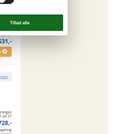
tninger
4. jul 27
531,-
o
ritter
tninger
4. jul 27
728,-
engøring