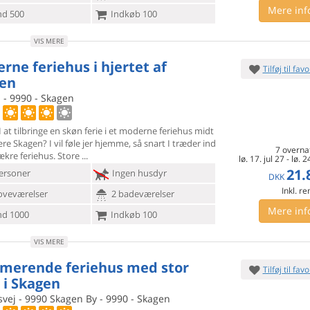
Mere inf
d 500
Indkøb 100
VIS MERE
rne feriehus i hjertet af
Tilføj til favo
en
 - 9990 - Skagen
 at tilbringe en skøn ferie i et moderne feriehus midt
ære
Skagen? I vil føle jer hjemme, så snart I træder ind
7 overna
lækre feriehus. Store
lø. 17. jul 27
-
lø. 2
21.
ersoner
Ingen husdyr
DKK
Inkl. r
oveværelser
2 badeværelser
Mere inf
d 1000
Indkøb 100
VIS MERE
merende feriehus med stor
Tilføj til favo
 i Skagen
vej - 9990 Skagen By - 9990 - Skagen