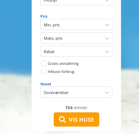
Husdyr
Opvaske
Vaskema
Tørretu
Pris
Ikkeryge
Min. pris
Aktivite
Handicap
Maks. pris
Gode fis
Indhegn
Rabat
Aircondi
Ladestand
Gratis annullering
Energive
Inklusiv forbrug
Huset
Soveværelser
154
emner
VIS HUSE