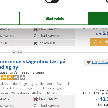
banke - 9990 - Skagen
nt villakvarter i området mellem Skagen og Gamle
ligger denne
praktisk indrettede og indbydende
lighed. Slap af i den hyggelige stue og
7 overna
lø. 17. jul 27
-
lø. 2
ersoner
Ingen husdyr
5.
DKK
oveværelser
1 badeværelse
Mere inf
d 800
Indkøb 400
VIS MERE
merende skagenhus tæt på
Tilføj til favo
nd og by
aurentii Vej - 9990 - Skagen
alt i smukke Skagen og nyd den korte afstand til
. I hjertet
af byen ligger dette klassiske, gule
7 overna
us tæt ved togstationen. Bygningen er
lø. 17. jul 27
-
lø. 2
10.
ersoner
Ingen husdyr
DKK
Inkl. r
oveværelser
1 badeværelse