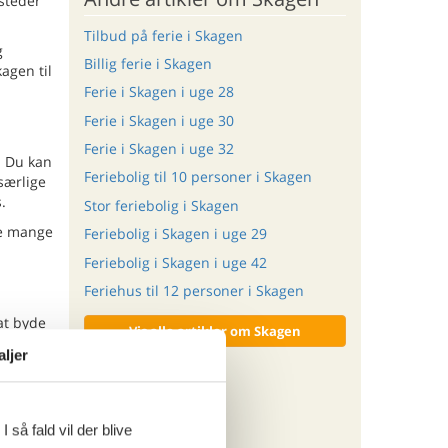
steder
Tilbud på ferie i Skagen
g
Billig ferie i Skagen
agen til
Ferie i Skagen i uge 28
Ferie i Skagen i uge 30
Ferie i Skagen i uge 32
. Du kan
Feriebolig til 10 personer i Skagen
særlige
.
Stor feriebolig i Skagen
de mange
Feriebolig i Skagen i uge 29
Feriebolig i Skagen i uge 42
Feriehus til 12 personer i Skagen
 at byde
Vis alle artikler om Skagen
aljer
ritter
 så fald vil der blive