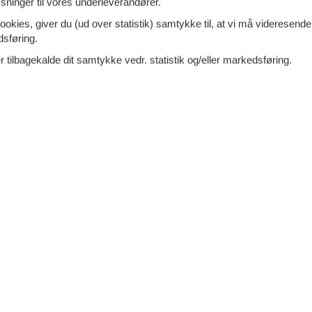
ninger til vores underleverandører.
anke - 9990 - Skagen
ookies, giver du (ud over statistik) samtykke til, at vi må videresende
dsføring.
rdvestlige del af Skagen By i et roligt kvarter ligger
skønne
ferielejlighed på førstesalen i stor villa. Den
 tilbagekalde dit samtykke vedr. statistik og/eller markedsføring.
7 overna
ge feriebolig fremtræder
lø. 17. jul 27
-
lø. 2
fr. 16. jul 27
-
fr. 2
ersoner
Ingen husdyr
Spar
3%
∼
DK
8.
Kun
DKK
oveværelser
1 badeværelse
Mere inf
d 800
Indkøb 800
VIS MERE
merende ferielejlighed centralt
Tilføj til favo
agen
yvej - Skagen/Østerby - 9990 - Skagen
 skøn ferie med base i denne charmerende
ighed i hjertet af
Skagen. Denne hyggelige
lighed med rummelig opholdsstue og et vidunderligt
7 overna
lø. 17. jul 27
-
lø. 2
11.
ersoner
2 husdyr
DKK