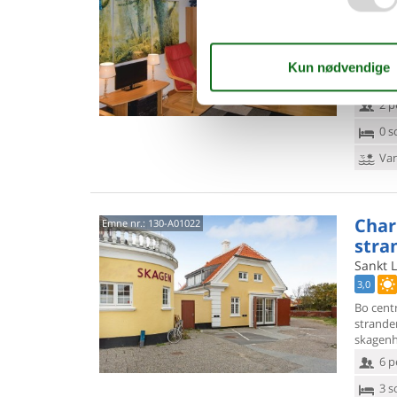
Dogger
3,0
I et pæ
Skagen 
ferielej
2 p
0 s
Van
Char
Emne nr.:
130-A01022
stra
Sankt L
3,0
Bo centr
stranden
skagenh
6 p
3 s