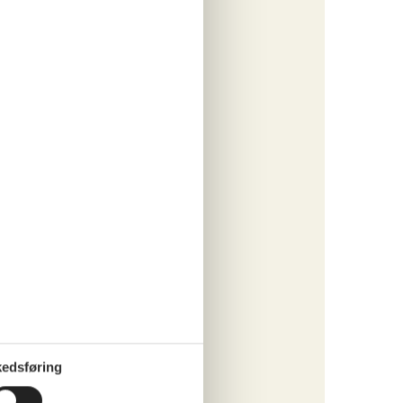
 forbrug
o
ritter
tninger
4. jul 27
124,-
engøring
o
edsføring
ritter