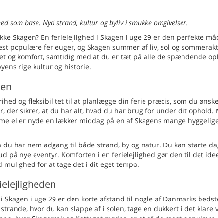
hed som base. Nyd strand, kultur og byliv i smukke omgivelser.
ke Skagen? En ferielejlighed i Skagen i uge 29 er den perfekte må
t populære ferieuger, og Skagen summer af liv, sol og sommerakti
litet og komfort, samtidig med at du er tæt på alle de spændende opl
yens rige kultur og historie.
den
frihed og fleksibilitet til at planlægge din ferie præcis, som du ønske
r, der sikrer, at du har alt, hvad du har brug for under dit ophold.
mme eller nyde en lækker middag på en af Skagens mange hyggelig
så du har nem adgang til både strand, by og natur. Du kan starte d
 på nye eventyr. Komforten i en ferielejlighed gør den til det idee
 mulighed for at tage det i dit eget tempo.
ielejligheden
ed i Skagen i uge 29 er den korte afstand til nogle af Danmarks bedst
strande, hvor du kan slappe af i solen, tage en dukkert i det klare