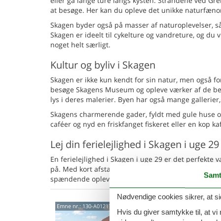
eller gå lange ture langs kysten. Strandene ved Gr
at besøge. Her kan du opleve det unikke naturfæn
Skagen byder også på masser af naturoplevelser, s
Skagen er ideelt til cykelture og vandreture, og du
noget helt særligt.
Kultur og byliv i Skagen
Skagen er ikke kun kendt for sin natur, men også fo
besøge Skagens Museum og opleve værker af de ber
lys i deres malerier. Byen har også mange galleri
Skagens charmerende gader, fyldt med gule huse og
caféer og nyd en friskfanget fiskeret eller en kop k
Lej din ferielejlighed i Skagen i uge 29
En ferielejlighed i Skagen i uge 29 er det perfekte v
på. Med kort afstand til strand, kultur og natur få
Samt
spændende oplevelser. Skab minder for livet i Ska
Nødvendige cookies sikrer, at si
Rumm
Emne nr.:
130-A01217
Hvis du giver samtykke til, at vi
balk