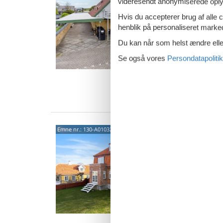
videresendt anonymiserede oplys
Koralb
Hvis du accepterer brug af alle c
4,5
henblik på personaliseret marke
I den no
denne 
Du kan når som helst ændre eller
rummeli
Se også vores
Persondatapolitik
5 p
2 s
Van
Char
Emne nr.:
130-A01032
i Sk
Østerb
4,0
Hold en
ferielejl
stuelej
4 p