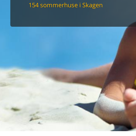
maskine
154 sommerhuse i Skagen
skine
mbler
r
tsrum
venligt
keforhold
et område
tion
er til elbil
nligt