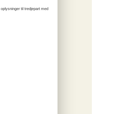
 oplysninger til tredjepart med
tninger
4. jul 27
3. jul 27
K
274,-
*
857,-
o
ritter
tninger
4. jul 27
164,-