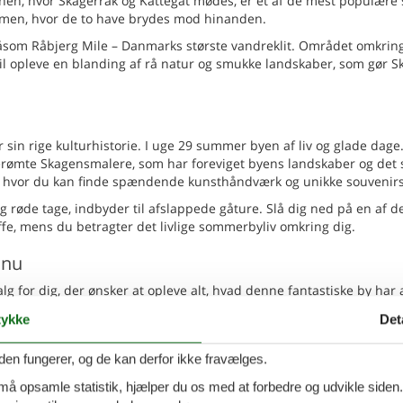
enen, hvor Skagerrak og Kattegat mødes, er et af de mest populære 
omen, hvor de to have brydes mod hinanden.
åsom Råbjerg Mile – Danmarks største vandreklit. Området omkrin
 vil opleve en blanding af rå natur og smukke landskaber, som gør Sk
r sin rige kulturhistorie. I uge 29 summer byen af liv og glade dage
ømte Skagensmalere, som har foreviget byens landskaber og det 
er, hvor du kan finde spændende kunsthåndværk og unikke souvenirs
 røde tage, indbyder til afslappede gåture. Slå dig ned på en af 
affe, mens du betragter det livlige sommerbyliv omkring dig.
 nu
alg for dig, der ønsker at opleve alt, hvad denne fantastiske by har
r du det bedste af begge verdener – en rolig base og nem adgang til
ykke
Det
gen og nyd sommerens bedste uge i en komfortabel ferielejlighed.
den fungerer, og de kan derfor ikke fravælges.
elig ferielejlighed med stor
Tilføj til favo
 må opsamle statistik, hjælper du os med at forbedre og udvikle siden. I
on og terrasse