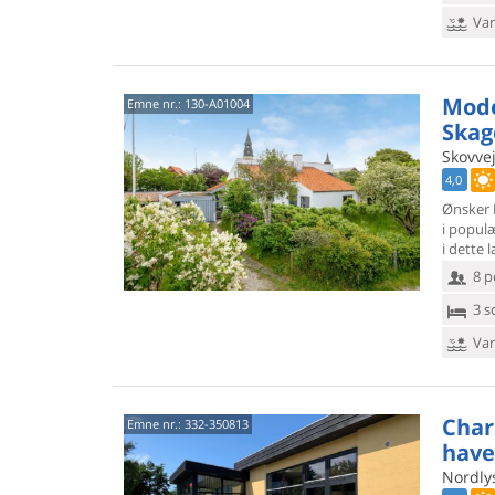
Van
Mode
Emne nr.:
130-A01004
Skag
Skovvej
4,0
Ønsker I
i popul
i dette 
8 p
3 s
Van
Char
Emne nr.:
332-350813
have
Nordlys