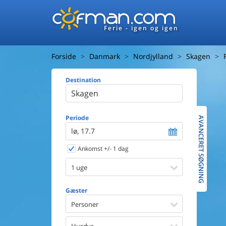
Ferie - igen og igen
Forside
Danmark
Nordjylland
Skagen
Destination
Huset
Afstand ti
Afstand ti
Periode
AVANCERET SØGNING
lø, 17.7
Udsigt ti
Ankomst +/- 1 dag
Faciliteter
Swimmin
1 uge
Spa
Sauna
Gæster
Internet
Personer
Parabol/
Brænde