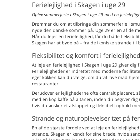
Ferielejlighed i Skagen i uge 29
Oplev sommerferie i Skagen i uge 29 med en ferielejlig
Drømmer du om at tilbringe din sommerferie i smuk
nyde den danske sommer på. Uge 29 er en af de mes
Når du lejer en ferielejlighed, får du både fleksibi
Skagen har at byde på – fra de ikoniske strande til b
Fleksibilitet og komfort i ferielejlighe
At leje en ferielejlighed i Skagen i uge 29 giver dig 
Ferielejligheder er indrettet med moderne facilitete
eget køkken kan du vælge, om du vil lave mad hje
restauranter.
Derudover er lejlighederne ofte centralt placeret, 
med en kop kaffe på altanen, inden du begiver dig ud
hvis du ønsker et afslappet og fleksibelt ophold med
Strande og naturoplevelser tæt på fer
En af de største fordele ved at leje en ferielejligh
strande. Skagen er kendt for sine brede, hvide sand