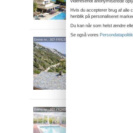
videresendt anonymiserede oplys
Van
Hvis du accepterer brug af alle c
henblik på personaliseret marke
Du kan når som helst ændre eller
Se også vores
Persondatapolitik
2021
Emne nr.:
307-FR9235.650.1
3,3
8 p
4 s
Van
8520
Emne nr.:
307-FR2405.633.1
0,0
8 p