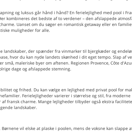
apning og luksus går hånd i hånd? En ferielejlighed med pool i Fra
Her kombineres det bedste af to verdener – den afslappede atmos
s charme. Uanset om du søger en romantisk getaway eller en familie
tiske muligheder for alle.
de landskaber, der spænder fra vinmarker til bjergkæder og endelø
base, hvor du kan nyde landets skønhed i dit eget tempo. Slap af v
er små, maleriske byer om aftenen. Regionen Provence, Côte d'Azur
olrige dage og afslappede stemning.
sibilitet og frihed. Du kan vælge en lejlighed med privat pool for m
nefamilier. Ferielejligheder varierer i størrelse og stil, fra moderne
er af fransk charme. Mange lejligheder tilbyder også ekstra facilitet
iggende landskaber.
dre. Børnene vil elske at plaske i poolen, mens de voksne kan slappe 