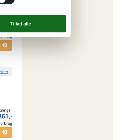
tninger
198,-
rsikring
o
ritter
tninger
861,-
 forbrug
o