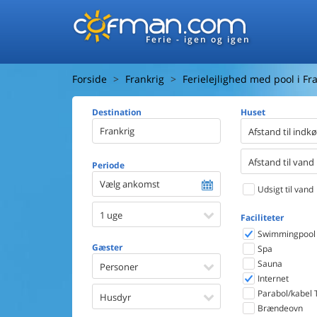
Ferie - igen og igen
Forside
Frankrig
Ferielejlighed med pool i Fr
Destination
Huset
Afstand til indk
Afstand til vand
Periode
Vælg ankomst
Udsigt til vand
1 uge
Faciliteter
Swimmingpool
Gæster
Spa
Sauna
Personer
Internet
Parabol/kabel 
Husdyr
Brændeovn