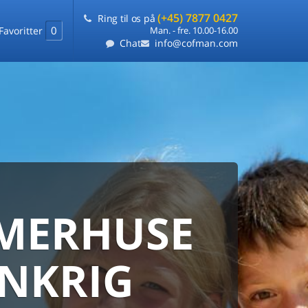
(+45) 7877 0427
Ring til os på
0
Favoritter
Man. - fre. 10.00-16.00
Chat
info@cofman.com
MERHUSE
ERHUS
ANMARKS
HUSUDLEJNING
ANKRIG
 sommerhuse samlet på ét sted
ARANTI