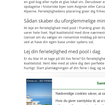
en god bog eller nyde et glas lokal vin. Derudover e
opdagelse i historiske byer som Avignon eller Carc
Alperne. Ferielejlighedens placering giver dig frih
Sådan skaber du uforglemmelige mi
At leje en ferielejlighed med pool i Frankrig giver 
varer hele livet. Nyd kvalitetstid med dine nærmeste
Uanset om du vælger en romantisk middag på terrass
ved at have din egen base under sydens sol.
Lej din ferielejlighed med pool i dag
Er du klar til at tage på dit livs ferie? En ferielej
kvalitetstid. Vent ikke med at sikre dig den perfek
hurtigt. Start planlægningen af din ferie i dag, og s
20000
Emne nr.:
307-FR9000.604.2
Samt
4,3
Nødvendige cookies sikrer, at si
4 p
Hvis du giver samtykke til, at vi
1 s