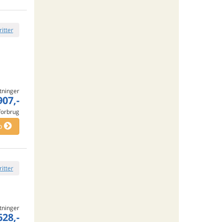
ritter
tninger
907,-
 forbrug
o
ritter
tninger
628,-