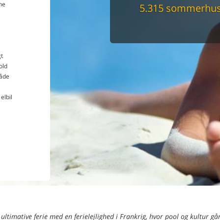
ne
5.315 sommerhuse
Du får altid dit 
pris
t
old
åde
elbil
timative ferie med en ferielejlighed i Frankrig, hvor pool og kultur gå