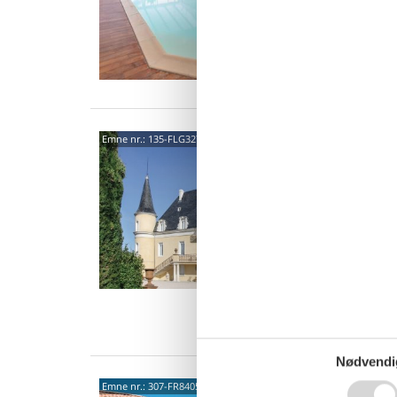
4 s
Van
chem
Emne nr.:
135-FLG327
Saint
3,5
Tæt på d
de ove
eneståen
20 
8 s
Van
Nødvendi
8325
Emne nr.:
307-FR8405.658.3