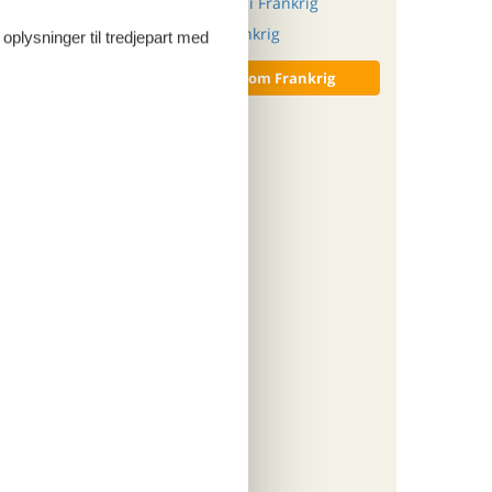
908,-
Luksus ferielejlighed i Frankrig
rsikring
Luksus poolhus i Frankrig
 oplysninger til tredjepart med
o
Vis alle artikler om Frankrig
ritter
tninger
885,-
rsikring
o
ritter
tninger