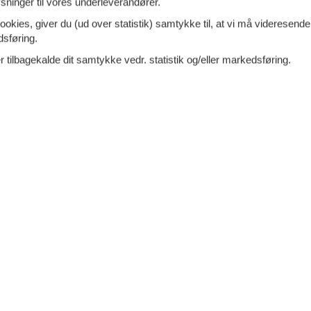
3.
ninger til vores underleverandører.
Fra
DKK
d 100
Inkl. rengøring og fo
ookies, giver du (ud over statistik) samtykke til, at vi må videresende
Mere inf
dsføring.
 tilbagekalde dit samtykke vedr. statistik og/eller markedsføring.
VIS MERE
7 - Canari
Tilføj til favo
ersoner
Ingen husdyr
7 overna
oveværelser
2 badeværelser
15.
Fra
DKK
d 80
Inkl. rengøring og fo
Mere inf
VIS MERE
0 - Fontenay Le Comte
Tilføj til favo
ersoner
2 husdyr
7 overna