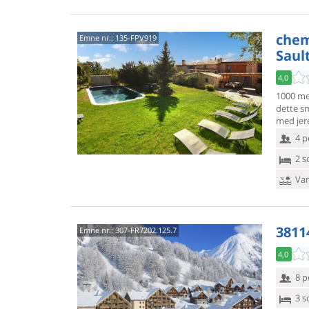
chem
Emne nr.:
135-FPV919
Saul
4,0
1000 me
dette s
med jer
4 p
2 s
Van
3811
Emne nr.:
307-FR7202.125.7
4,0
8 p
3 s