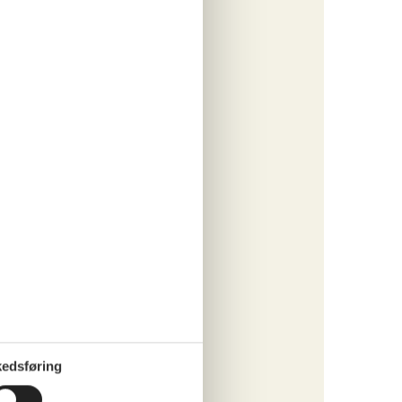
090,-
rsikring
ersoner
o
ritter
tninger
655,-
 forbrug
o
edsføring
ritter