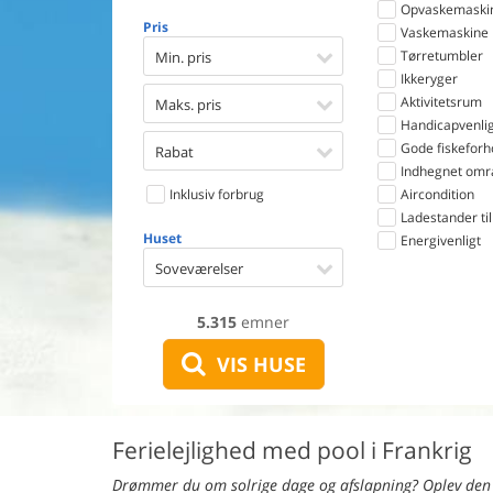
Opvaskemaski
Pris
Vaskemaskine
Tørretumbler
Min. pris
Ikkeryger
Aktivitetsrum
Maks. pris
Handicapvenlig
Gode fiskeforh
Rabat
Indhegnet omr
Inklusiv forbrug
Aircondition
Ladestander til 
Huset
Energivenligt
Soveværelser
5.315
emner
VIS HUSE
Ferielejlighed med pool i Frankrig
Drømmer du om solrige dage og afslapning? Oplev den ul