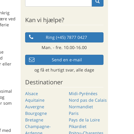
nkrig
Kan vi hjælpe?
fære ved
ferie
Ring (+45) 7877 0427
Man. - fre. 10.00-16.00
se
ed
Send en e-mail
 eller
og få et hurtigt svar, alle dage
Destinationer
aksimal
Alsace
Midi-Pyrénées
 og
Aquitaine
Nord pas de Calais
er som
Auvergne
Normandiet
Bourgogne
Paris
Bretagne
Pays de la Loire
Champagne-
Pikardiet
af med
Ardenne
Poitou-Charentes