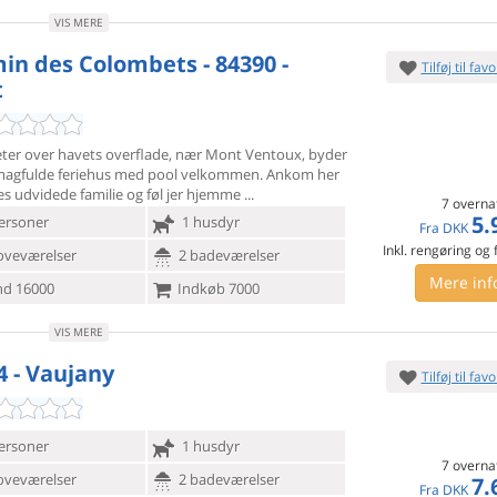
VIS MERE
in des Colombets - 84390 -
Tilføj til favo
t
ter over havets overflade, nær Mont Ventoux, byder
magfulde
feriehus med pool velkommen. Ankom her
es udvidede familie og føl jer hjemme
7 overna
5.
ersoner
1 husdyr
Fra
DKK
Inkl. rengøring og
oveværelser
2 badeværelser
Mere inf
d 16000
Indkøb 7000
VIS MERE
4 - Vaujany
Tilføj til favo
ersoner
1 husdyr
7 overna
oveværelser
2 badeværelser
7.
Fra
DKK