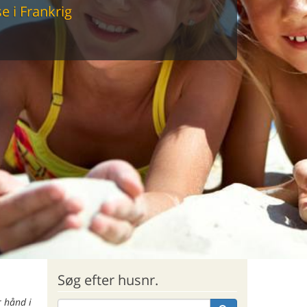
 i Frankrig
sommerhus til markedets laveste
Søg efter husnr.
r hånd i