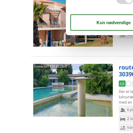
3,8
6 p
2 s
Van
rout
Emne nr.:
135-FLG847
3039
4,8
Der er l
luksuri
med en 
6 p
2 s
Van