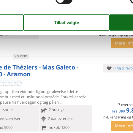
ersoner
1 husdyr
7 overna
oveværelser
2 badeværelser
2.
Fra
DKK
d 400
Inkl. rengøring og fo
Mere inf
VIS MERE
e de Théziers - Mas Galeto -
Tilføj til favo
0 - Aramon
agt op til en vidunderlig boligoplevelse i dette
øse hus med et
unikt pool-område. Forkæl jer selv
pause fra hverdagen og tag på en
7 overna
9.
ersoner
2 husdyr
Fra
DKK
Inkl. rengøring og
oveværelser
2 badeværelser
Mere inf
d 5000
Indkøb 1200