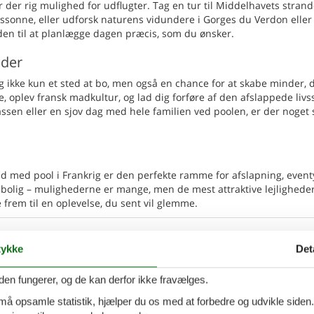
r der rig mulighed for udflugter. Tag en tur til Middelhavets strand
assonne, eller udforsk naturens vidundere i Gorges du Verdon eller
eden til at planlægge dagen præcis, som du ønsker.
nder
dig ikke kun et sted at bo, men også en chance for at skabe minder, 
, oplev fransk madkultur, og lad dig forføre af den afslappede livss
en eller en sjov dag med hele familien ved poolen, er der noget 
lighed med pool i Frankrig er den perfekte ramme for afslapning, event
te bolig – mulighederne er mange, men de mest attraktive lejlighede
e frem til en oplevelse, du sent vil glemme.
 - Ajaccio
Tilføj til favo
ykke
Det
den fungerer, og de kan derfor ikke fravælges.
ersoner
1 husdyr
 må opsamle statistik, hjælper du os med at forbedre og udvikle siden. I
7 overna
oveværelse
1 badeværelse