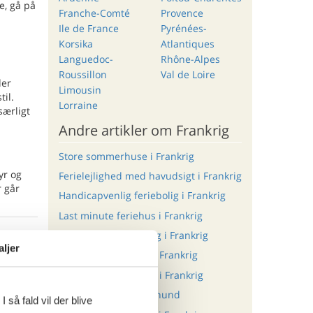
e, gå på
Franche-Comté
Provence
Ile de France
Pyrénées-
Korsika
Atlantiques
Languedoc-
Rhône-Alpes
Roussillon
Val de Loire
der
Limousin
til.
Lorraine
særligt
Andre artikler om Frankrig
Store sommerhuse i Frankrig
yr og
Ferielejlighed med havudsigt i Frankrig
r går
Handicapvenlig feriebolig i Frankrig
Last minute feriehus i Frankrig
Last minute feriebolig i Frankrig
ritter
aljer
Feriehus med hund i Frankrig
Feriebolig med hund i Frankrig
Ferie i Frankrig med hund
 så fald vil der blive
tninger