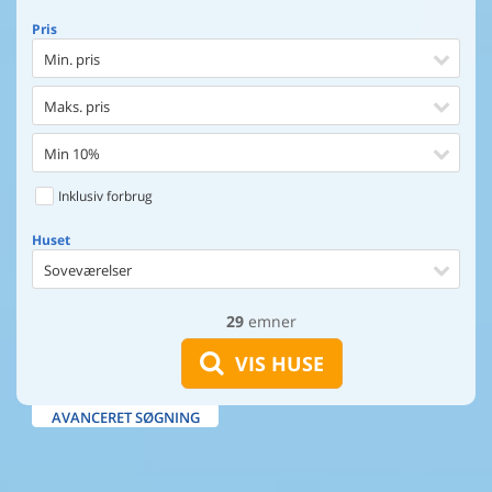
Pris
Min. pris
Maks. pris
Min 10%
Inklusiv forbrug
Huset
Soveværelser
29
emner
Huset
Afstand til indkøb
VIS HUSE
Afstand til vand
AVANCERET SØGNING
Udsigt til vand
Faciliteter