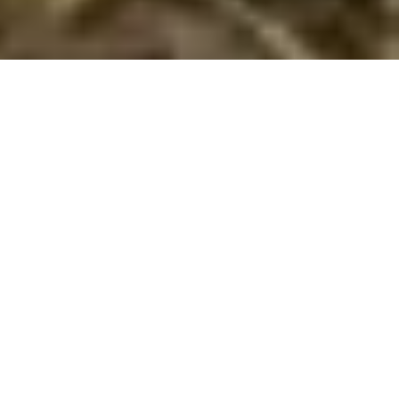
Emne nr.:
133-CIU624