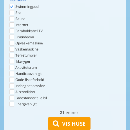
Swimmingpool
Spa
Sauna
Internet
Parabol/kabel TV
Brændeovn
Opvaskemaskine
Vaskemaskine
Tørretumbler
Ikkeryger
Aktivitetsrum
Handicapvenligt
Gode fiskeforhold
Indhegnet område
Aircondition
Ladestander til elbil
Energivenligt
21
emner
VIS HUSE