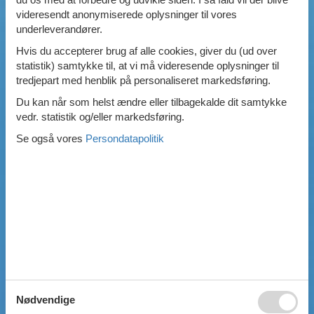
videresendt anonymiserede oplysninger til vores
Swimmingpool
underleverandører.
Spa
Sauna
Hvis du accepterer brug af alle cookies, giver du (ud over
Internet
statistik) samtykke til, at vi må videresende oplysninger til
Parabol/kabel TV
tredjepart med henblik på personaliseret markedsføring.
Brændeovn
Du kan når som helst ændre eller tilbagekalde dit samtykke
Opvaskemaskine
vedr. statistik og/eller markedsføring.
Vaskemaskine
Tørretumbler
Se også vores
Persondatapolitik
Ikkeryger
Aktivitetsrum
Handicapvenligt
Gode fiskeforhold
Indhegnet område
Aircondition
Ladestander til elbil
Energivenligt
Nødvendige