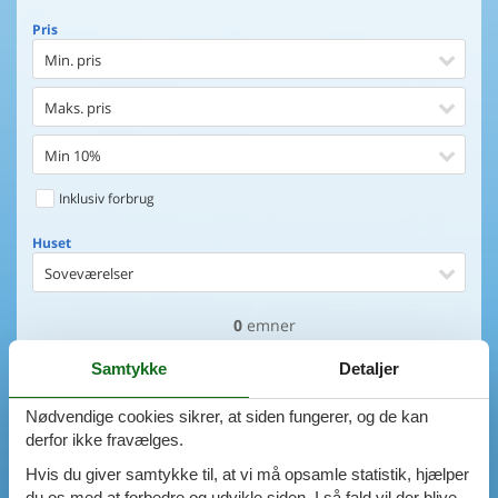
Pris
Min. pris
Maks. pris
Min 10%
Inklusiv forbrug
Huset
Soveværelser
0
emner
Huset
Afstand til indkøb
VIS HUSE
Samtykke
Detaljer
Afstand til vand
Nødvendige cookies sikrer, at siden fungerer, og de kan
AVANCERET SØGNING
derfor ikke fravælges.
Udsigt til vand
Hvis du giver samtykke til, at vi må opsamle statistik, hjælper
Faciliteter
du os med at forbedre og udvikle siden. I så fald vil der blive