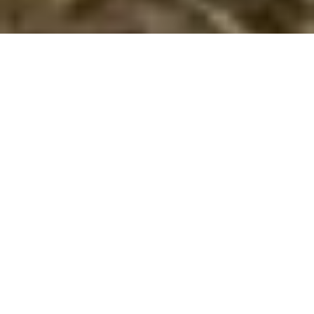
Book et privat sommerhus med pool i
Lucca
Find og book her poolhuse i
Lucca
i
Toscana
. Vi har her 292
poolhuse. Indtast den ønskede lejeperiode og andre
søgeparametre - og klik på
Vis huse
. Så får du en liste over
alle poolhuse i Lucca med de valgte søgeparametre. Klik på et
hus for at læse en beskrivelse af det.
Emne nr.:
361-IT-55100-275