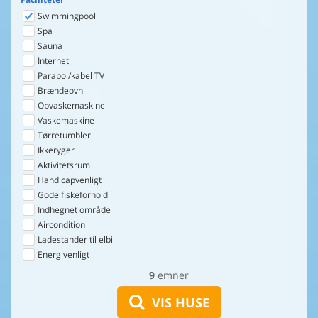
Swimmingpool
Spa
Sauna
Internet
Parabol/kabel TV
Brændeovn
Opvaskemaskine
Vaskemaskine
Tørretumbler
Ikkeryger
Aktivitetsrum
Handicapvenligt
Gode fiskeforhold
Indhegnet område
Aircondition
Ladestander til elbil
Energivenligt
9
emner
VIS HUSE