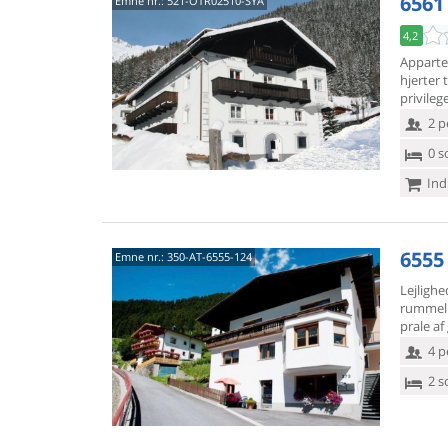
6561
Emne nr.:
521-OTR02510-SYA
4,2
Appartem
hjerter t
privilege
2 p
0 s
Ind
6555
Emne nr.:
350-AT-6555-124
Lejlighe
rummeli
prale af
4 p
2 s