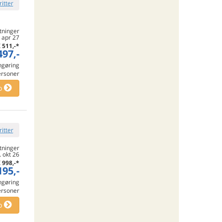
ritter
tninger
. apr 27
K
511,-
*
497,-
engøring
ersoner
o
ritter
tninger
. okt 26
K
998,-
*
195,-
engøring
ersoner
o