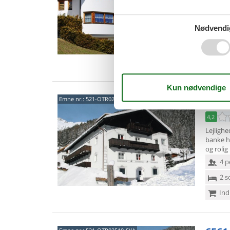
Silvrett
m over 
Nødvendi
4 p
2 s
Ind
6561
Emne nr.:
521-OTR02510-DYE
4,2
Lejlighed
banke
h
og rolig
4 p
2 s
Ind