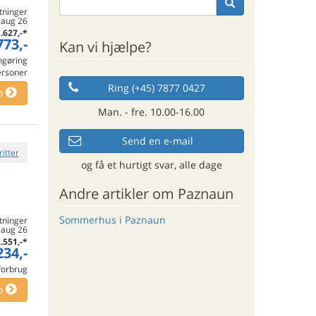
tninger
 aug 26
.627,-
*
773,-
Kan vi hjælpe?
engøring
ersoner
Ring (+45) 7877 0427
o
Man. - fre. 10.00-16.00
Send en e-mail
ritter
og få et hurtigt svar, alle dage
Andre artikler om Paznaun
Sommerhus i Paznaun
tninger
. aug 26
.551,-
*
234,-
 forbrug
o