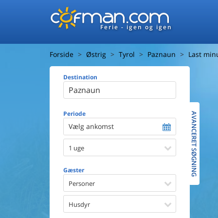
Ferie - igen og igen
Forside
Østrig
Tyrol
Paznaun
Last mi
Destination
Huset
Afstand ti
Afstand ti
Periode
AVANCERET SØGNING
Vælg ankomst
Udsigt ti
1 uge
Faciliteter
Swimmin
Gæster
Spa
Sauna
Personer
Internet
Parabol/
Husdyr
Brænde