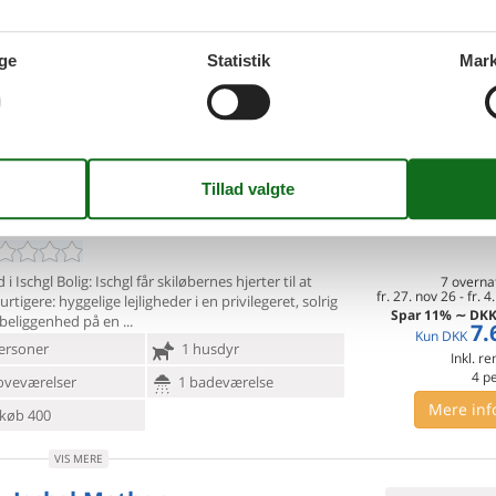
ti. 18. aug 26
-
ti. 25
a-regionen, solrigt og roligt i Plattwies-distriktet (1.380
Spar
15%
∼
DKK
1
havets overflade).
6.
Kun
DKK
ge
Statistik
Mark
ersoner
Ingen husdyr
Inkl. r
4
p
oveværelser
1 badeværelse
Mere inf
køb 1500
VIS MERE
 - Ischgl-Mathon
Tilføj til favo
 i Ischgl Bolig: Ischgl får skiløbernes hjerter til at
7 overna
fr. 27. nov 26
-
fr. 4
urtigere: hyggelige lejligheder i en privilegeret, solrig
Spar
11%
∼
DK
 beliggenhed på en
7.
Kun
DKK
ersoner
1 husdyr
Inkl. r
4
p
oveværelser
1 badeværelse
Mere inf
køb 400
VIS MERE