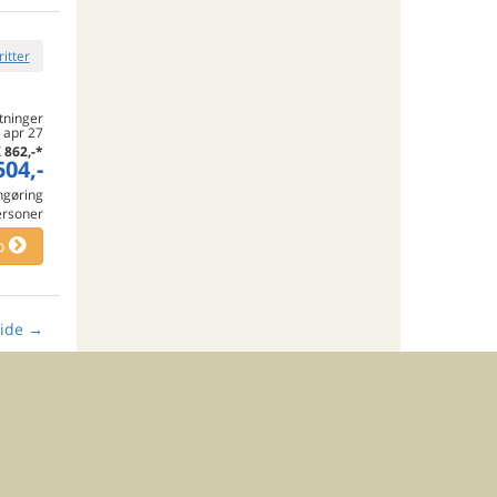
ritter
tninger
. apr 27
K
862,-
*
504,-
engøring
ersoner
o
ide
→