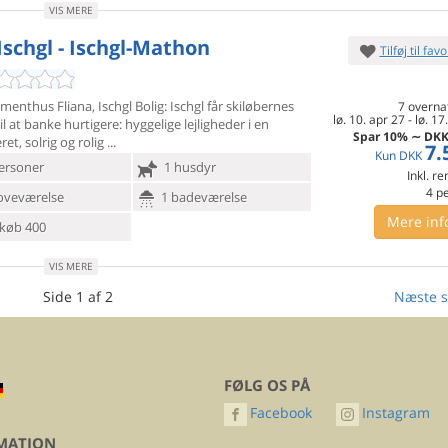
VIS MERE
Ischgl - Ischgl-Mathon
Tilføj til favo
enthus Fliana, Ischgl Bolig: Ischgl får skiløbernes
7 overna
lø. 10. apr 27
-
lø. 17
il at
banke hurtigere: hyggelige lejligheder i en
Spar
10%
∼
DK
ret, solrig og rolig
7.
Kun
DKK
ersoner
1 husdyr
Inkl. r
4
p
oveværelse
1 badeværelse
Mere inf
køb 400
VIS MERE
Side 1 af 2
Næste s
FØLG OS PÅ
Facebook
Instagram
MATION