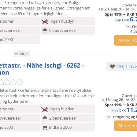
d i Strengen med udsigt over bjergene Bolig:
7 overna
en til vores
hyggelige ferielejlighed i Strengen am
sø. 23. aug 26
-
sø. 30.
 Med sine 65 m² tilbyder lejligheden
Spar
19%
∼
DKK
1
6.
Kun
DKK
ersoner
Ingen husdyr
Inkl. r
oveværelser
0 badeværelser
4
p
d 2000
Mere inf
VIS MERE
ettastr. - Nähe Ischgl - 6262 -
Tilføj til favo
hon
tte rustikke feriehus til en naturferie i de tyrolske
eres
enkelt indrettede feriehus ligger blot få kilometer
7 overna
lø. 15. aug 26
-
lø. 22
gl og byder på en
Spar
19%
∼
DKK
2
11.
ersoner
Ingen husdyr
Kun
DKK
Inkl. rengøring og
oveværelser
2 badeværelser
Mere inf
d 3500
Indkøb 3500