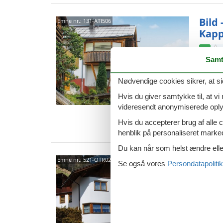
Bild 
Emne nr.:
131-ATI506
Kapp
4,3
Samt
Dette c
alligevel
en kakk
Nødvendige cookies sikrer, at si
12 
Hvis du giver samtykke til, at vi
videresendt anonymiserede oplys
6 s
Hvis du accepterer brug af alle c
Van
henblik på personaliseret marke
Du kan når som helst ændre eller
6555
Emne nr.:
521-OTR02513-DYA
Se også vores
Persondatapolitik
4,3
Apparte
Silvrett
m over 
4 p