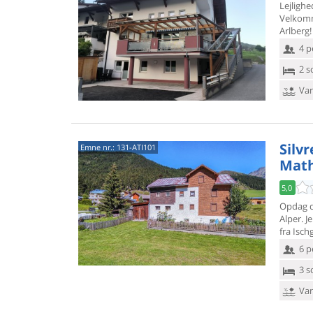
Lejlighe
Velkomm
Arlberg!
4 p
2 s
Van
Silvr
Emne nr.:
131-ATI101
Mat
5,0
Opdag de
Alper. J
fra Isch
6 p
3 s
Van