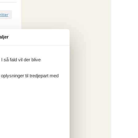
ritter
aljer
tninger
. sep 26
.611,-
*
564,-
 så fald vil der blive
engøring
o
 oplysninger til tredjepart med
ritter
tninger
. sep 26
.183,-
*
212,-