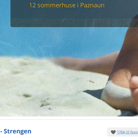
maskine
12 sommerhuse i Paznaun
skine
mbler
r
tsrum
venligt
keforhold
et område
tion
er til elbil
nligt
 - Strengen
Tilføj til favo