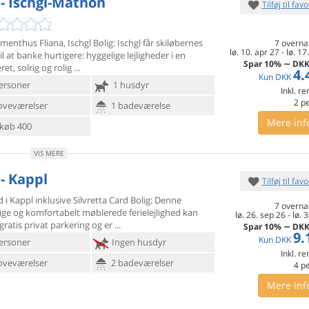
 - Ischgl-Mathon
Tilføj til favo
enthus Fliana, Ischgl Bolig: Ischgl får skiløbernes
7 overna
lø. 10. apr 27
-
lø. 17
il at
banke hurtigere: hyggelige lejligheder i en
Spar
10%
∼
DK
ret, solrig og rolig
4.
Kun
DKK
ersoner
1 husdyr
Inkl. r
2
p
oveværelser
1 badeværelse
Mere inf
køb 400
VIS MERE
 - Kappl
Tilføj til favo
d i Kappl inklusive Silvretta Card Bolig: Denne
7 overna
ge og
komfortabelt møblerede ferielejlighed kan
lø. 26. sep 26
-
lø. 3
 gratis privat parkering og er
Spar
10%
∼
DK
9.
Kun
DKK
ersoner
Ingen husdyr
Inkl. r
oveværelser
2 badeværelser
4
p
Mere inf