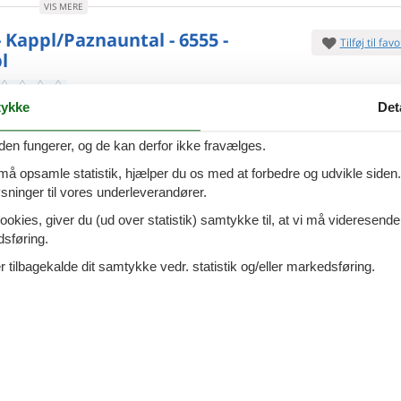
VIS MERE
- Kappl/Paznauntal - 6555 -
Tilføj til favo
l
ykke
Det
harmerende sommerhus er beliggende roligt, men
 centralt i
landsbyen Kappl i Paznautal. Det rummer
7 overna
lø. 29. aug 26
-
lø. 5
elovn samt seks soveværelser. Fra det
den fungerer, og de kan derfor ikke fravælges.
Spar
18%
∼
DKK
1
7.
personer
2 husdyr
Kun
DKK
 må opsamle statistik, hjælper du os med at forbedre og udvikle siden. I
Inkl. r
ninger til vores underleverandører.
oveværelser
6 badeværelser
Mere inf
ookies, giver du (ud over statistik) samtykke til, at vi må videresende
d 6000
Indkøb 100
dsføring.
VIS MERE
 tilbagekalde dit samtykke vedr. statistik og/eller markedsføring.
 - Kappl
Tilføj til favo
menthus Val Sinestra, Kappl Bolig: Smukt hus, midt i
7 overna
ti. 1. sep 26
-
ti. 8
a-regionen, solrigt og roligt i Plattwies-distriktet (1.380
Spar
16%
∼
DKK
1
havets overflade).
6.
Kun
DKK
ersoner
Ingen husdyr