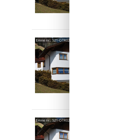
2 s
Ind
6555
Emne nr.:
521-OTR02513-DYC
4,3
Apparte
Silvrett
m over 
6 p
2 s
Ind
6555
Emne nr.:
521-OTR02513-DYB
4,3
Apparte