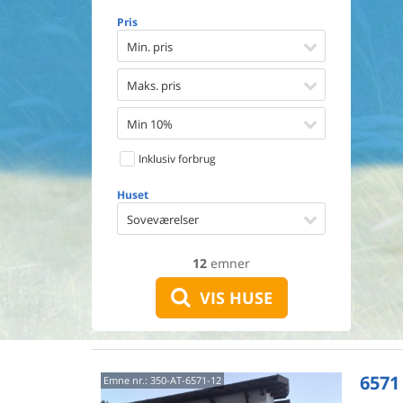
Opvaske
Pris
Vaskema
Tørretu
Min. pris
Ikkeryge
Aktivite
Maks. pris
Handicap
Gode fis
Min 10%
Indhegn
Inklusiv forbrug
Aircondi
Ladestand
Huset
Energive
Soveværelser
12
emner
VIS HUSE
6571
Emne nr.:
350-AT-6571-12