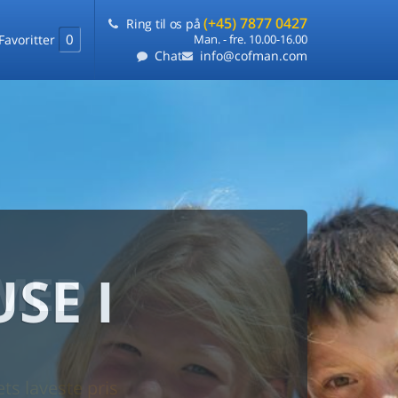
(+45) 7877 0427
Ring til os på
0
Favoritter
Man. - fre. 10.00-16.00
Chat
info@cofman.com
SE I
MED
RKS
DLEJNING
ts laveste pris
på ét sted