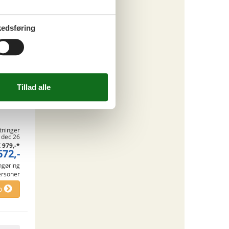
. aug 26
.132,-
*
263,-
edsføring
engøring
ersoner
o
ritter
tninger
. dec 26
K
979,-
*
672,-
engøring
ersoner
o