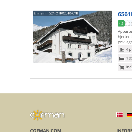
6561
Emne nr.:
521-OTR02510-CYB
4,2
Appartem
hjerter t
privilege
4 p
1 s
Ind
COFMAN.COM
INFOR