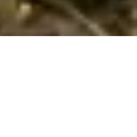
Emne nr.:
350-AT-8861-118