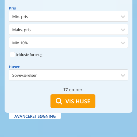
Pris
Min. pris
Maks. pris
Min 10%
Inklusiv forbrug
Huset
Soveværelser
17
emner
Huset
Afstand til indkøb
VIS HUSE
Afstand til vand
AVANCERET SØGNING
Udsigt til vand
Faciliteter