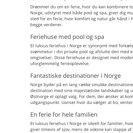
Drømmer du om en ferie, hvor du kan kombinere tot
Norge, udstyret med både pool og spa, giver dig mu
sted for en ferie, hvor komfort og natur går hånd 
begge verdener.
Feriehuse med pool og spa
Et luksus feriehus i Norge er synonymt med forkæl
svømmetur i din private pool og afslutte den med 
omgivelser. Disse feriehuse er designet med moderne 
uforglemmelig ferieoplevelse.
Fantastiske destinationer i Norge
Norge byder på en lang række smukke destinationer, 
destination med sine majestætiske landskaber og uta
Østnorge et oplagt valg. For dem, der ønsker at kom
udgangspunkt. Uanset hvor du vælger at bo, venter
En ferie for hele familien
Et luksus feriehus i Norge er ideelt for familier, h
giver timevis af sjov, mens de voksne kan slappe af