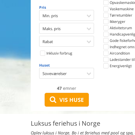
Opvaskemaski
Pris
Vaskemaskine
Tørretumbler
Min. pris
Ikkeryger
Aktivitetsrum
Maks. pris
Handicapvenlig
Gode fiskeforh
Rabat
Indhegnet omr
Inklusiv forbrug
Aircondition
Ladestander til 
Huset
Energivenligt
Soveværelser
47
emner
VIS HUSE
Luksus feriehus i Norge
Oplev luksus i Norge. Bo i et feriehus med pool og spa,