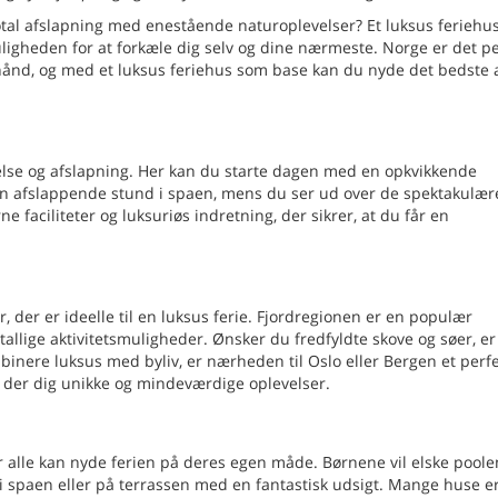
al afslapning med enestående naturoplevelser? Et luksus feriehus
ligheden for at forkæle dig selv og dine nærmeste. Norge er det pe
i hånd, og med et luksus feriehus som base kan du nyde det bedste 
else og afslapning. Her kan du starte dagen med en opkvikkende
en afslappende stund i spaen, mens du ser ud over de spektakulær
faciliteter og luksuriøs indretning, der sikrer, at du får en
der er ideelle til en luksus ferie. Fjordregionen er en populær
llige aktivitetsmuligheder. Ønsker du fredfyldte skove og søer, er
binere luksus med byliv, er nærheden til Oslo eller Bergen et perf
 der dig unikke og mindeværdige oplevelser.
vor alle kan nyde ferien på deres egen måde. Børnene vil elske poole
 i spaen eller på terrassen med en fantastisk udsigt. Mange huse e