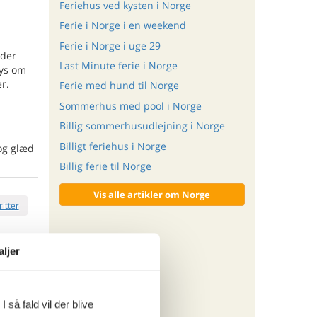
Feriehus ved kysten i Norge
Ferie i Norge i en weekend
Ferie i Norge i uge 29
 der
Last Minute ferie i Norge
lys om
r.
Ferie med hund til Norge
Sommerhus med pool i Norge
Billig sommerhusudlejning i Norge
Billigt feriehus i Norge
 og glæd
Billig ferie til Norge
Vis alle artikler om Norge
ritter
aljer
tninger
965,-
 så fald vil der blive