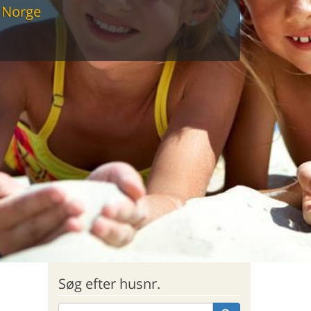
 Norge
sommerhus til markedets laveste
Søg efter husnr.