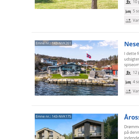
10 
5 s
Van
Nese
Emne nr.:
143-NVK261
I dette
udsigten
spiseomr
12 
4 s
Van
Åros
Emne nr.:
143-NVK175
Drømmer
på denn
indendø