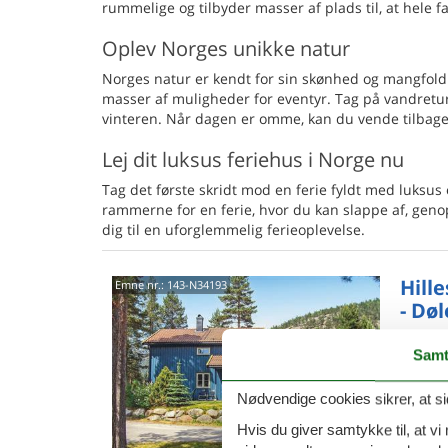
rummelige og tilbyder masser af plads til, at hele 
Oplev Norges unikke natur
Norges natur er kendt for sin skønhed og mangfoldig
masser af muligheder for eventyr. Tag på vandretu
vinteren. Når dagen er omme, kan du vende tilbage ti
Lej dit luksus feriehus i Norge nu
Tag det første skridt mod en ferie fyldt med luksus
rammerne for en ferie, hvor du kan slappe af, genop
dig til en uforglemmelig ferieoplevelse.
Hille
Emne nr.:
143-N34193
- Dø
4,3
Samt
I det s
natur fi
Nødvendige cookies sikrer, at si
pænt mø
Hvis du giver samtykke til, at vi
10 