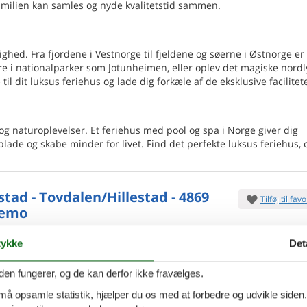
familien kan samles og nyde kvalitetstid sammen.
hed. Fra fjordene i Vestnorge til fjeldene og søerne i Østnorge er
re i nationalparker som Jotunheimen, eller oplev det magiske nord
l dit luksus feriehus og lade dig forkæle af de eksklusive facilitete
 og naturoplevelser. Et feriehus med pool og spa i Norge giver dig
lade og skabe minder for livet. Find det perfekte luksus feriehus,
stad - Tovdalen/Hillestad - 4869
Tilføj til favo
lemo
ykke
Det
mukke Tovdalens landskab omgivet af fredelig norsk
nder I dette
hyggelige sommerhus. Feriehuset er
den fungerer, og de kan derfor ikke fravælges.
bleret og tilbyder masser af plads
7 overna
5.
 må opsamle statistik, hjælper du os med at forbedre og udvikle siden. I
personer
2 husdyr
Fra
DKK