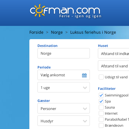
Ferie - igen og igen
Forside
Norge
Luksus feriehus i Norge
Destination
Huset
Afstand til indk
Afstand til vand
Periode
Vælg ankomst
Udsigt til vand
1 uge
Faciliteter
Swimmingpool
Gæster
Spa
Sauna
Personer
Internet
Parabol/kabel 
Husdyr
Brændeovn