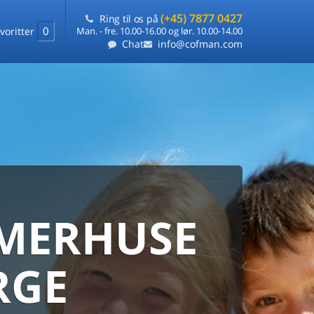
(+45) 7877 0427
Ring til os på
0
voritter
Man. - fre. 10.00-16.00 og lør. 10.00-14.00
Chat
info@cofman.com
MERHUSE
ERHUS
ANMARKS
HUSUDLEJNING
RGE
 sommerhuse samlet på ét sted
ARANTI