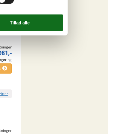
ritter
tninger
981,-
engøring
o
ritter
tninger