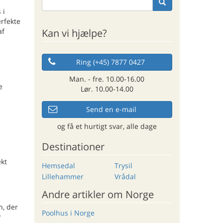
 i
rfekte
Kan vi hjælpe?
af
Ring (+45) 7877 0427
Man. - fre. 10.00-16.00
e
Lør. 10.00-14.00
Send en e-mail
og få et hurtigt svar, alle dage
Destinationer
ekt
Hemsedal
Trysil
Lillehammer
Vrådal
Andre artikler om Norge
n, der
Poolhus i Norge
r