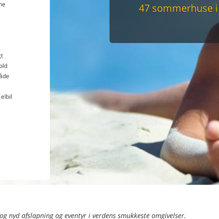
ne
47 sommerhuse i
Du får altid dit 
pris
t
old
åde
elbil
 og nyd afslapning og eventyr i verdens smukkeste omgivelser.