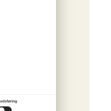
tninger
722,-
o
ritter
tninger
670,-
engøring
o
edsføring