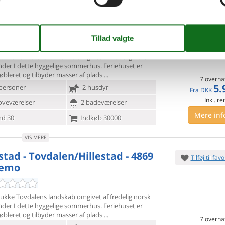
stad - Tovdalen/Hillestad - 4869
Tilføj til favo
lemo
mukke Tovdalens landskab omgivet af fredelig norsk
nder I dette
hyggelige sommerhus. Feriehuset er
bleret og tilbyder masser af plads
7 overna
5.
personer
2 husdyr
Fra
DKK
Inkl. r
oveværelser
2 badeværelser
Mere inf
d 30
Indkøb 30000
VIS MERE
stad - Tovdalen/Hillestad - 4869
Tilføj til favo
lemo
mukke Tovdalens landskab omgivet af fredelig norsk
nder I dette
hyggelige sommerhus. Feriehuset er
bleret og tilbyder masser af plads
7 overna