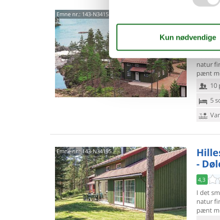
Hille
Emne nr.:
143-N34158
- Dø
5,0
I det s
natur fi
pænt mø
10 
5 s
Van
Hille
Emne nr.:
143-N34195
- Dø
4,3
I det s
natur fi
pænt mø