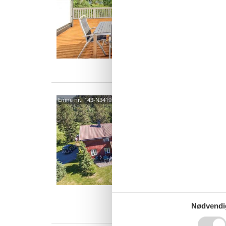
Velkomm
med pa
udsigtst
8 p
4 s
Van
Hille
Emne nr.:
143-N34192
- Dø
5,0
I det s
natur fi
møbleret
10 
5 s
Van
Nødvendi