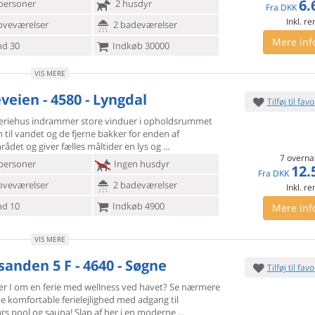
6.
personer
2 husdyr
Fra
DKK
Inkl. r
oveværelser
2 badeværelser
Mere inf
d 30
Indkøb 30000
VIS MERE
veien - 4580 - Lyngdal
Tilføj til favo
 feriehus indrammer store vinduer i opholdsrummet
 til vandet og
de fjerne bakker for enden af
ådet og giver fælles måltider en lys og
7 overna
personer
Ingen husdyr
12.
Fra
DKK
oveværelser
2 badeværelser
Inkl. r
d 10
Indkøb 4900
Mere inf
VIS MERE
sanden 5 F - 4640 - Søgne
Tilføj til favo
 I om en ferie med wellness ved havet? Se nærmere
e komfortable
ferielejlighed med adgang til
rs pool og sauna! Slap af her i en moderne