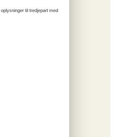
engøring
 oplysninger til tredjepart med
o
ritter
tninger
174,-
engøring
o
ritter