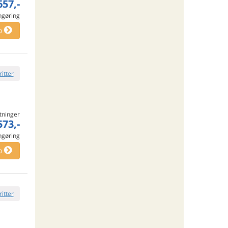
657,-
engøring
o
ritter
tninger
573,-
engøring
o
ritter