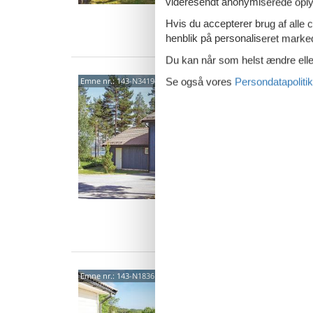
videresendt anonymiserede oplys
5 s
Hvis du accepterer brug af alle c
Van
henblik på personaliseret marke
Du kan når som helst ændre eller
Hille
Emne nr.:
143-N34194
Se også vores
Persondatapolitik
- Dø
5,0
I det s
natur fi
møbleret
10 
5 s
Van
Pons
Emne nr.:
143-N18361
Auk