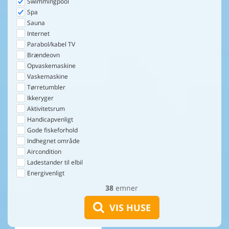
Swimmingpool
Spa
Sauna
Internet
Parabol/kabel TV
Brændeovn
Opvaskemaskine
Vaskemaskine
Tørretumbler
Ikkeryger
Aktivitetsrum
Handicapvenligt
Gode fiskeforhold
Indhegnet område
Aircondition
Ladestander til elbil
Energivenligt
38
emner
VIS HUSE