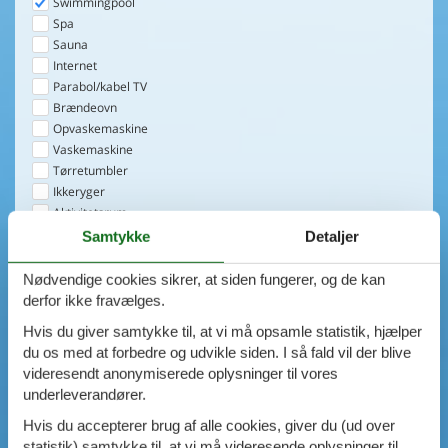
Swimmingpool
Spa
Sauna
Internet
Parabol/kabel TV
Brændeovn
Opvaskemaskine
Vaskemaskine
Tørretumbler
Ikkeryger
Aktivitetsrum
Handicapvenligt
Samtykke
Detaljer
Gode fiskeforhold
Indhegnet område
Nødvendige cookies sikrer, at siden fungerer, og de kan
Aircondition
derfor ikke fravælges.
Ladestander til elbil
Hvis du giver samtykke til, at vi må opsamle statistik, hjælper
Energivenligt
du os med at forbedre og udvikle siden. I så fald vil der blive
1
emne
videresendt anonymiserede oplysninger til vores
underleverandører.
VIS HUSE
Hvis du accepterer brug af alle cookies, giver du (ud over
statistik) samtykke til, at vi må videresende oplysninger til