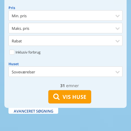
Pris
Min. pris
Maks. pris
Rabat
Inklusiv forbrug
Huset
Soveværelser
31
emner
Huset
Afstand til indkøb
VIS HUSE
Afstand til vand
AVANCERET SØGNING
Udsigt til vand
Faciliteter