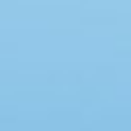
Swimmingpool
Spa
Sauna
Internet
Parabol/kabel TV
Brændeovn
Opvaskemaskine
Vaskemaskine
Tørretumbler
Ikkeryger
Aktivitetsrum
Handicapvenligt
Gode fiskeforhold
Indhegnet område
Aircondition
Ladestander til elbil
Energivenligt