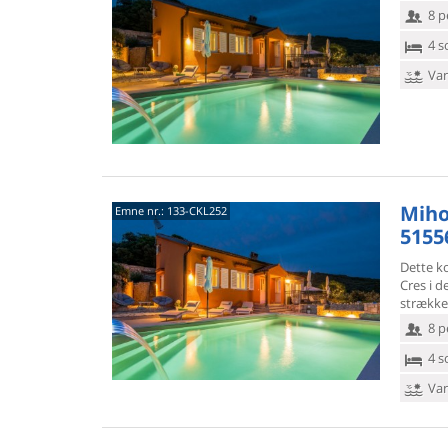
8 p
4 s
Van
Miho
Emne nr.:
133-CKL252
5155
Dette k
Cres i de
strækker
8 p
4 s
Van