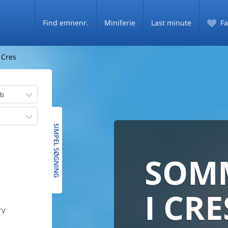
Find emnenr.
Miniferie
Last minute
Fa
 Cres
øb
SIMPEL SØGNING
SOM
SOMM
HELE D
SOMMER
MED
I CRE
De fleste danske
TV
PRISG