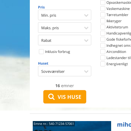
Opvaskemaski
Pris
Vaskemaskine
Tørretumbler
Min. pris
Ikkeryger
Aktivitetsrum
Maks. pris
Handicapvenlig
Gode fiskeforh
Rabat
Indhegnet omr
Inklusiv forbrug
Aircondition
Ladestander til 
Huset
Energivenligt
Soveværelser
16
emner
VIS HUSE
miho
Emne nr.:
540-71234-57061