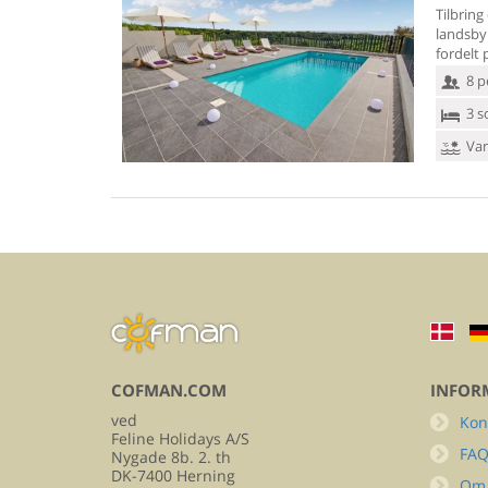
Tilbring
landsby
fordelt 
8 p
3 s
Van
COFMAN.COM
INFOR
ved
Kon
Feline Holidays A/S
FA
Nygade 8b. 2. th
DK-7400 Herning
Om