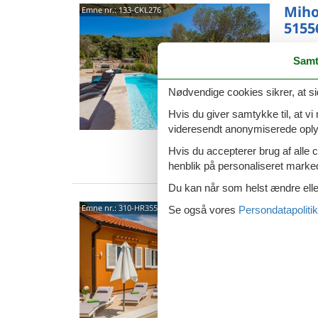
Miho
Emne nr.:
133-CKL276
5155
5,0
Samt
Vil I ti
er dette
Nødvendige cookies sikrer, at si
bo i et
6 p
Hvis du giver samtykke til, at vi
videresendt anonymiserede oplys
2 s
Hvis du accepterer brug af alle c
Van
henblik på personaliseret marke
Du kan når som helst ændre eller
5155
Emne nr.:
310-HR3550.646.1
Se også vores
Persondatapolitik
5,0
8 p
4 s
Van