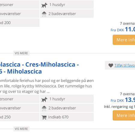
ersoner
1 husdyr
oveværelser
2 badeværelser
d 200
7 overna
11.
Fra
DKK
Mere inf
VIS MERE
lascica - Cres-Miholascica -
Tilføj til favo
6 - Miholascica
omfortable feriehus har pool og er beliggende på øen
n lille,
rolige kystby Miholascica. Det rummelige hus
 sig over to etager og har
7 overna
13.
ersoner
1 husdyr
Fra
DKK
Inkl. rengøring og
oveværelser
2 badeværelser
Mere inf
d 250
Indkøb 670
VIS MERE