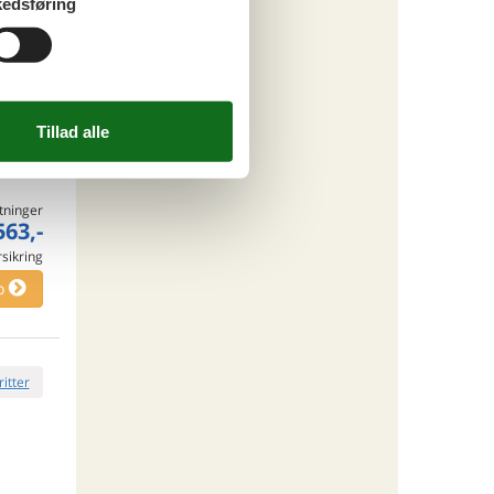
edsføring
o
ritter
tninger
563,-
rsikring
o
ritter