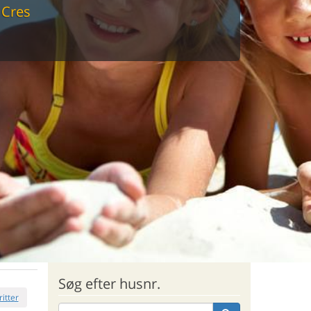
 Cres
sommerhus til markedets laveste
Søg efter husnr.
ritter