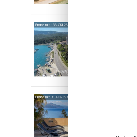
Osor 
Emne nr.:
133-CKL255
I den li
dette r
forventn
7 p
3 s
Van
5155
Emne nr.:
310-HR3530.604.1
4,5
6 p
3 s
Van