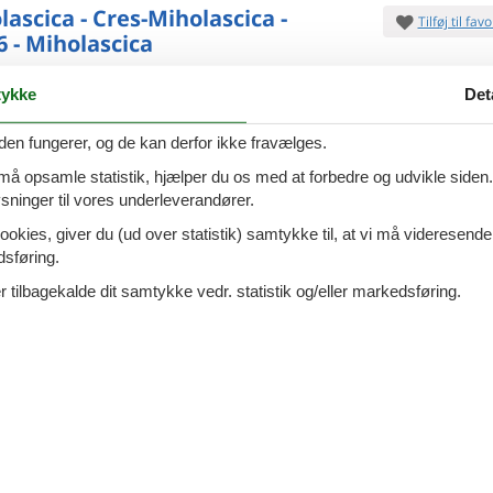
lascica - Cres-Miholascica -
Tilføj til favo
6 - Miholascica
ykke
Det
lbringe jeres ferie i naturen og meget tæt på havet? Så
sommerhus det rigtige valg for jer! I kommer til at
den fungerer, og de kan derfor ikke fravælges.
 charmerende sommerhus ca.
7 overna
12.
ersoner
1 husdyr
 må opsamle statistik, hjælper du os med at forbedre og udvikle siden. I
Fra
DKK
ninger til vores underleverandører.
Inkl. rengøring og
oveværelser
3 badeværelser
ookies, giver du (ud over statistik) samtykke til, at vi må videresende
Mere inf
d 200
Indkøb 1000
dsføring.
VIS MERE
 tilbagekalde dit samtykke vedr. statistik og/eller markedsføring.
6 - Cres/Martinšcica
Tilføj til favo
ersoner
1 husdyr
7 overna
oveværelser
2 badeværelser
13.
Fra
DKK
d 250
Inkl. rengøring og fo