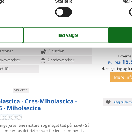
ge
Statistik
Mark
Mere inf
VIS MERE
4 - Cres/Osor
Tilføj til favo
ersoner
3 husdyr
7 overna
oveværelser
2 badeværelser
15.
Fra
DKK
d 10
Inkl. rengøring og fo
Mere inf
VIS MERE
lascica - Cres-Miholascica -
Tilføj til favo
6 - Miholascica
lbringe jeres ferie i naturen og meget tæt på havet? Så
sommerhus det rigtige valg for jer! I kommer til at