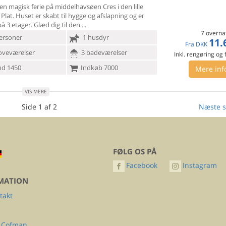
 en magisk ferie på middelhavsøen Cres i den lille
 Plat. Huset
er skabt til hygge og afslapning og er
på 3 etager. Glæd dig til den
7 overna
ersoner
1 husdyr
11.
Fra
DKK
oveværelser
3 badeværelser
Inkl. rengøring og
d 1450
Indkøb 7000
Mere inf
VIS MERE
Side 1 af 2
Næste s
FØLG OS PÅ
Facebook
Instagram
MATION
takt
Q
 Cofman