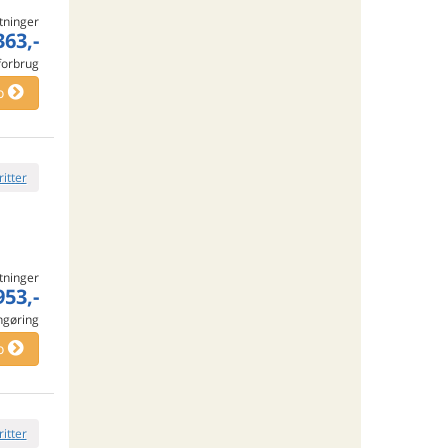
tninger
363,-
 forbrug
o
ritter
tninger
953,-
engøring
o
ritter