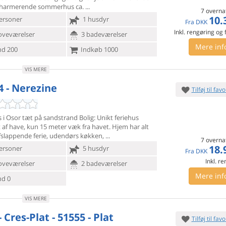
 charmerende sommerhus ca.
7 overna
10.
ersoner
1 husdyr
Fra
DKK
Inkl. rengøring og
oveværelser
3 badeværelser
Mere inf
d 200
Indkøb 1000
VIS MERE
4 - Nerezine
Tilføj til favo
 i Osor tæt på sandstrand Bolig: Unikt feriehus
 af have, kun
15 meter væk fra havet. Hjem har alt
afslappende ferie, udendørs køkken,
7 overna
18.
ersoner
5 husdyr
Fra
DKK
Inkl. r
oveværelser
2 badeværelser
Mere inf
d 0
VIS MERE
- Cres-Plat - 51555 - Plat
Tilføj til favo