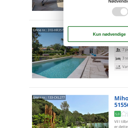
Nødvendi
5155
Emne nr.:
310-HR3570.601.1
5,0
7 p
3 s
Van
Miho
Emne nr.:
133-CKL277
5155
5,0
Vil I ti
er dette