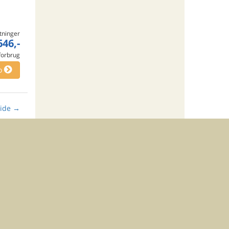
tninger
646,-
 forbrug
o
ide
→