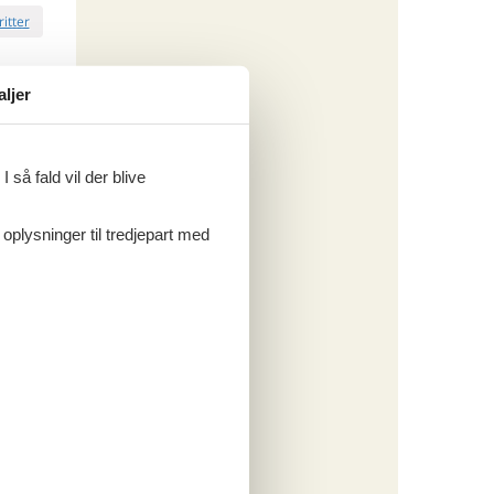
ritter
aljer
tninger
033,-
 så fald vil der blive
 forbrug
 oplysninger til tredjepart med
o
ritter
tninger
650,-
rsikring