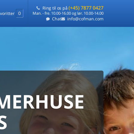
(+45) 7877 0427
Ring til os på
0
voritter
Man. - fre. 10.00-16.00 og lør. 10.00-14.00
Chat
info@cofman.com
MERHUSE
ERHUS
ANMARKS
HUSUDLEJNING
S
 sommerhuse samlet på ét sted
ARANTI