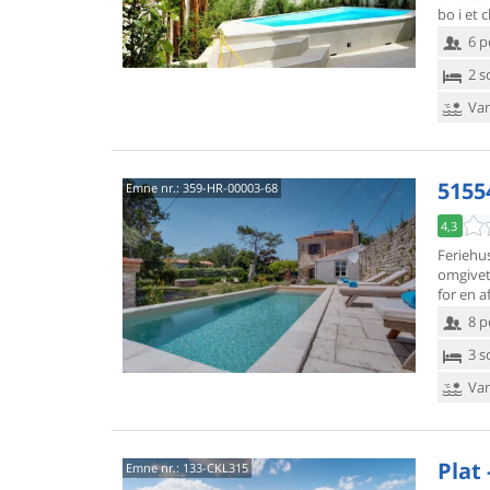
bo i et
6 p
2 s
Van
5155
Emne nr.:
359-HR-00003-68
4,3
Feriehus
omgivet
for en 
8 p
3 s
Van
Plat 
Emne nr.:
133-CKL315