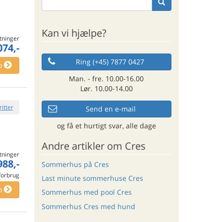
Kan vi hjælpe?
tninger
074,-
Ring (+45) 7877 0427
o
Man. - fre. 10.00-16.00
Lør. 10.00-14.00
ritter
Send en e-mail
og få et hurtigt svar, alle dage
Andre artikler om Cres
tninger
988,-
Sommerhus på Cres
 forbrug
Last minute sommerhuse Cres
o
Sommerhus med pool Cres
Sommerhus Cres med hund