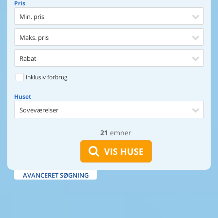
Pris
Min. pris
Maks. pris
Rabat
Inklusiv forbrug
Huset
Soveværelser
21
emner
Huset
Afstand til indkøb
VIS HUSE
Afstand til vand
AVANCERET SØGNING
Udsigt til vand
Faciliteter