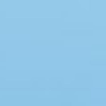
Swimmingpool
Spa
Sauna
Internet
Parabol/kabel TV
Brændeovn
Opvaskemaskine
Vaskemaskine
Tørretumbler
Ikkeryger
Aktivitetsrum
Handicapvenligt
Gode fiskeforhold
Indhegnet område
Aircondition
Ladestander til elbil
Energivenligt