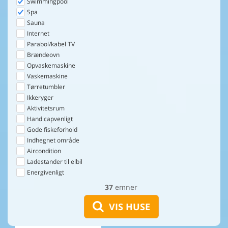
Swimmingpool
Spa
Sauna
Internet
Parabol/kabel TV
Brændeovn
Opvaskemaskine
Vaskemaskine
Tørretumbler
Ikkeryger
Aktivitetsrum
Handicapvenligt
Gode fiskeforhold
Indhegnet område
Aircondition
Ladestander til elbil
Energivenligt
37
emner
VIS HUSE