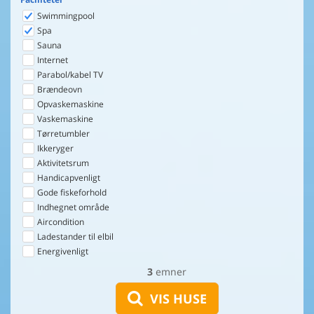
Swimmingpool
Spa
Sauna
Internet
Parabol/kabel TV
Brændeovn
Opvaskemaskine
Vaskemaskine
Tørretumbler
Ikkeryger
Aktivitetsrum
Handicapvenligt
Gode fiskeforhold
Indhegnet område
Aircondition
Ladestander til elbil
Energivenligt
3
emner
VIS HUSE