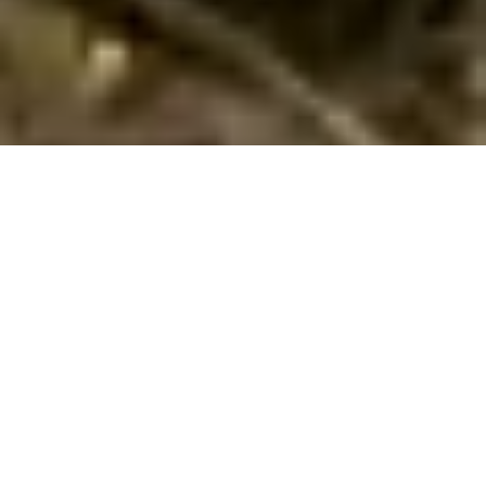
Store sommerhuse på Vestfyn
Oplev Vestfyn med hele gruppen – lej et stort sommerhus og få
masser af plads, hygge og skønne naturoplevelser.
Planlægger du en ferie med hele familien eller en stor gruppe
venner? Et stort sommerhus på Vestfyn er den ideelle løsning,
når I ønsker masser af plads og komfort i naturskønne
omgivelser. Med plads til mindst 12 personer kan I nemt
samles og nyde hinandens selskab under samme tag,