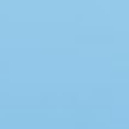
Swimmingpool
Spa
Sauna
Internet
Parabol/kabel TV
Brændeovn
Opvaskemaskine
Vaskemaskine
Tørretumbler
Ikkeryger
Aktivitetsrum
Handicapvenligt
Gode fiskeforhold
Indhegnet område
Aircondition
Ladestander til elbil
Energivenligt