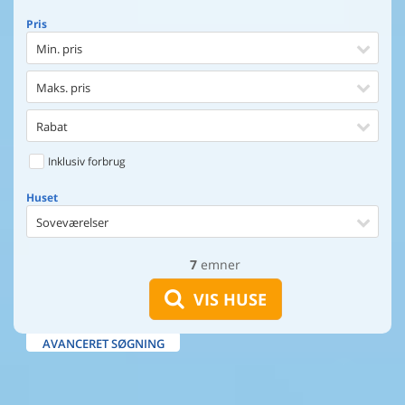
Pris
Min. pris
Maks. pris
Rabat
Inklusiv forbrug
Huset
Soveværelser
7
emner
Huset
Afstand til indkøb
VIS HUSE
Afstand til vand
AVANCERET SØGNING
Udsigt til vand
Faciliteter