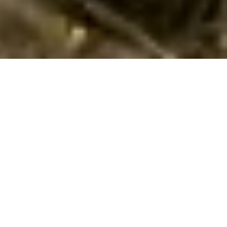
Luksus sommerhus ved Thorup Strand
Skab mindeværdige øjeblikke i luksus ved Thorup Strand, hvor
sofistikerede sommerhuse med pool og spa gør hver dag speciel.
Nyd en ekstraordinær ferieoplevelse i et luksus sommerhus
ved Thorup Strand, hvor hver detalje er designet til at fremme
komfort og forkælelse. Disse smukke sommerhuse, udstyret
med både pool og spa, giver den perfekte ramme for en
afslappende og luksuriøs ferie.