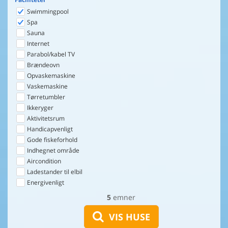
Swimmingpool
Spa
Sauna
Internet
Parabol/kabel TV
Brændeovn
Opvaskemaskine
Vaskemaskine
Tørretumbler
Ikkeryger
Aktivitetsrum
Handicapvenligt
Gode fiskeforhold
Indhegnet område
Aircondition
Ladestander til elbil
Energivenligt
5
emner
VIS HUSE