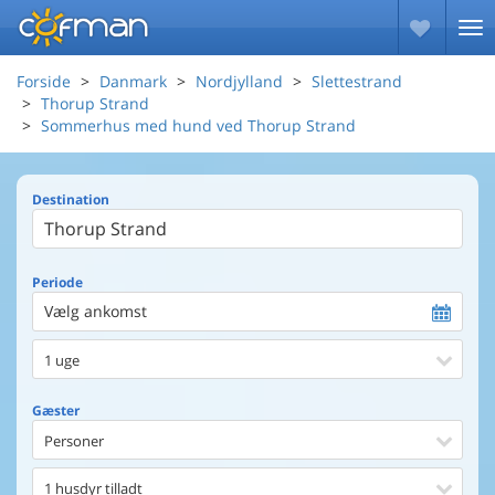
Forside
Danmark
Nordjylland
Slettestrand
Thorup Strand
Sommerhus med hund ved Thorup Strand
Destination
Periode
Vælg ankomst
1 uge
Gæster
Personer
1 husdyr tilladt