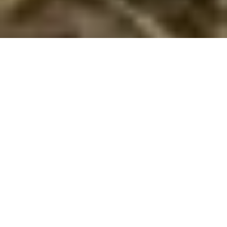
Sommerhus med hund ved Thorup
Strand
Oplev den ultimative hundevenlige ferie ved Thorup Strand!
Perfekte rammer for både afslapning og eventyr med din firbenede
ven.
Thorup Strand er en idyllisk destination for hundeejere, der
ønsker at tage deres firbenede venner med på ferie. Med et
udvalg af hundevenlige sommerhuse, er dette område ideelt
for dem, der ønsker at nyde naturen uden at efterlade deres