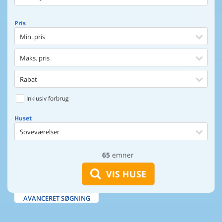
Pris
Min. pris
Maks. pris
Rabat
Inklusiv forbrug
Huset
Soveværelser
65
emner
Huset
Afstand til indkøb
VIS HUSE
Afstand til vand
AVANCERET SØGNING
Udsigt til vand