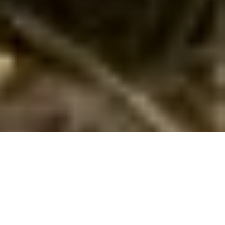
Sommerhus i Blokhus uge 31
Tag på ferie i Blokhus i uge 31 og oplev Vesterhavets strande,