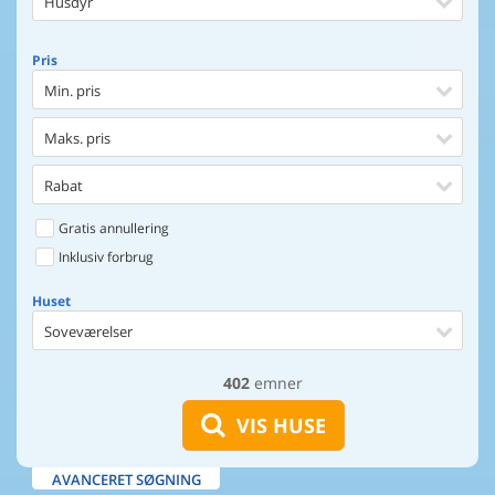
Husdyr
Pris
Min. pris
Maks. pris
Rabat
Gratis annullering
Inklusiv forbrug
Huset
Soveværelser
402
emner
Huset
Afstand til indkøb
VIS HUSE
Afstand til vand
AVANCERET SØGNING