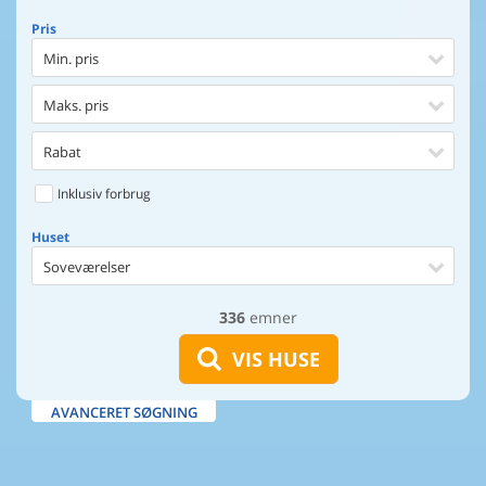
Pris
Min. pris
Maks. pris
Rabat
Inklusiv forbrug
Huset
Soveværelser
336
emner
Huset
Afstand til indkøb
VIS HUSE
Afstand til vand
AVANCERET SØGNING
Udsigt til vand
Faciliteter