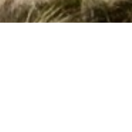
Private poolhuse i Olgiasca til udlejning
Book her dit poolhus i
Olgiasca
. Vi har her 3
poolhuse
. Angiv
det ønskede tidsrum og andre søgekriterier - og tryk på
Vis
huse
. Så ser du listen over alle poolhuse i Olgiasca med de
valgte søgekriterier. Klik på et hus for at læse
husbeskrivelsen.
Side 1 af 0