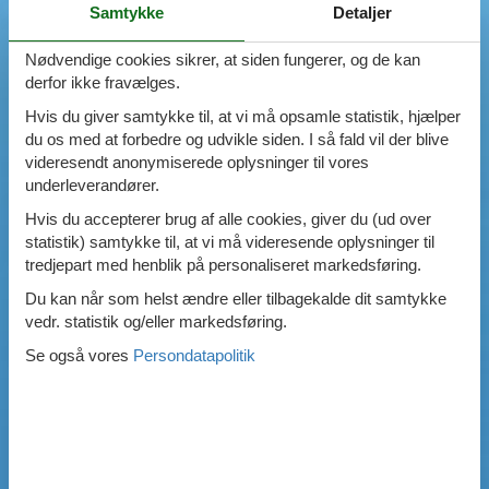
Samtykke
Detaljer
Swimmingpool
Spa
Nødvendige cookies sikrer, at siden fungerer, og de kan
Sauna
derfor ikke fravælges.
Internet
Parabol/kabel TV
Hvis du giver samtykke til, at vi må opsamle statistik, hjælper
Brændeovn
du os med at forbedre og udvikle siden. I så fald vil der blive
Opvaskemaskine
videresendt anonymiserede oplysninger til vores
Vaskemaskine
underleverandører.
Tørretumbler
Hvis du accepterer brug af alle cookies, giver du (ud over
Ikkeryger
statistik) samtykke til, at vi må videresende oplysninger til
Aktivitetsrum
tredjepart med henblik på personaliseret markedsføring.
Handicapvenligt
Du kan når som helst ændre eller tilbagekalde dit samtykke
Gode fiskeforhold
vedr. statistik og/eller markedsføring.
Indhegnet område
Aircondition
Se også vores
Persondatapolitik
Ladestander til elbil
Energivenligt
0
emner
VIS HUSE