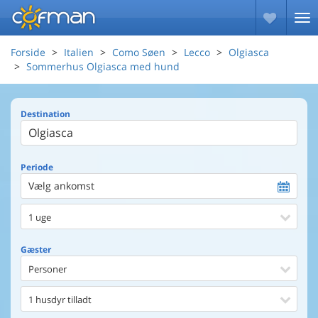
Forside
Italien
Como Søen
Lecco
Olgiasca
Sommerhus Olgiasca med hund
Destination
Periode
Vælg ankomst
1 uge
Gæster
Personer
1 husdyr tilladt