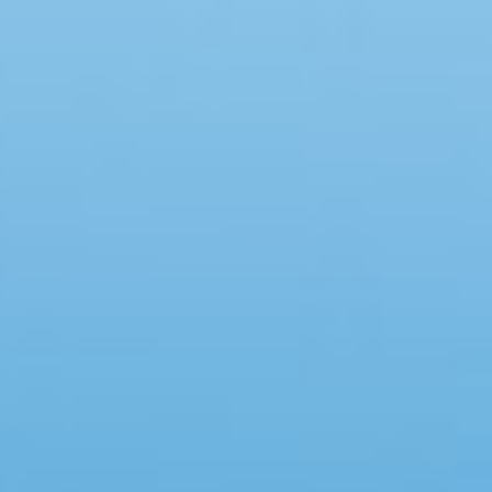
Swimmingpool
Spa
Sauna
Internet
Parabol/kabel TV
Brændeovn
Opvaskemaskine
Vaskemaskine
Tørretumbler
Ikkeryger
Aktivitetsrum
Handicapvenligt
Gode fiskeforhold
Indhegnet område
Aircondition
Ladestander til elbil
Energivenligt