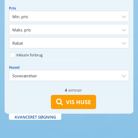
Pris
Min. pris
Maks. pris
Rabat
Inklusiv forbrug
Huset
Soveværelser
4
emner
Huset
Afstand til indkøb
VIS HUSE
Afstand til vand
AVANCERET SØGNING
Udsigt til vand
Faciliteter