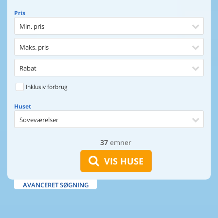
Pris
Min. pris
Maks. pris
Rabat
Inklusiv forbrug
Huset
Soveværelser
37
emner
Huset
Afstand til indkøb
VIS HUSE
Afstand til vand
AVANCERET SØGNING
Udsigt til vand
Faciliteter