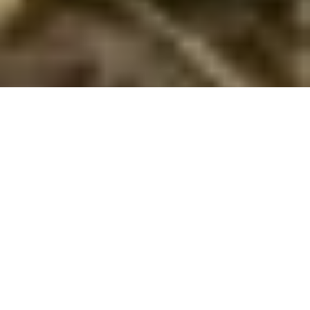
Store sommerhuse i Blokhus
Nyd en uforglemmelig ferie i et stort sommerhus i Blokhus! Med
plads til mindst 12 personer er det ideelt til samvær, strandture
og sjove aktiviteter.
Er I en stor familie, en gruppe venner eller en forsamling, der
planlægger en ferie sammen? Så er et stort sommerhus i
Blokhus det perfekte valg! Et sommerhus med plads til mindst
12 personer giver jer mulighed for at være sammen under