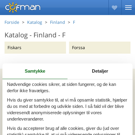
Forside
Katalog
Finland
F
Katalog - Finland - F
Fiskars
Forssa
Samtykke
Detaljer
Kan vi hjælpe?
Nødvendige cookies sikrer, at siden fungerer, og de kan
derfor ikke fravælges.
Ring (+45) 7877 0427
Hvis du giver samtykke til, at vi må opsamle statistik, hjælper
Man. - fre. 10.00-16.00
du os med at forbedre og udvikle siden. I så fald vil der blive
Lør. 10.00-14.00
videresendt anonymiserede oplysninger til vores
underleverandører.
Send en e-mail
Hvis du accepterer brug af alle cookies, giver du (ud over
og få et hurtigt svar, alle dage
statistik) samtykke til, at vi må videresende oplysninger til