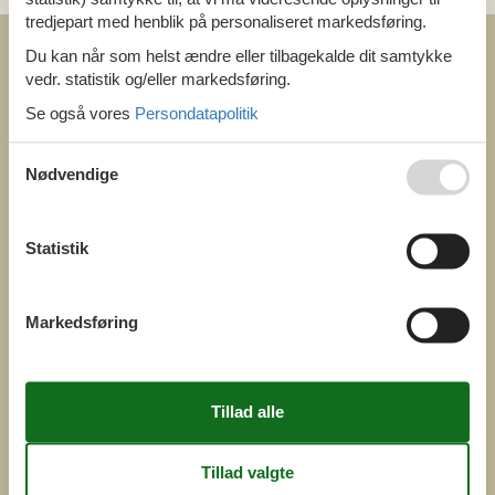
tredjepart med henblik på personaliseret markedsføring.
Du kan når som helst ændre eller tilbagekalde dit samtykke
vedr. statistik og/eller markedsføring.
Se også vores
Persondatapolitik
COFMAN.COM
Nødvendige
ved
Feline Holidays A/S
Nygade 8b. 2. th
DK-7400 Herning
Danmark
Statistik
Cofman.com
Momsnr.: DK26347688
Markedsføring
(+45) 7877 0427
info@cofman.com
INFORMATION