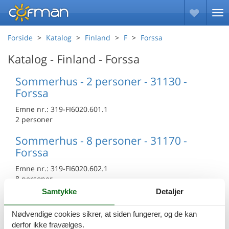
Forside
Katalog
Finland
F
Forssa
Katalog - Finland - Forssa
Sommerhus - 2 personer - 31130 -
Forssa
Emne nr.:
319-FI6020.601.1
2 personer
Sommerhus - 8 personer - 31170 -
Forssa
Emne nr.:
319-FI6020.602.1
8 personer
Samtykke
Detaljer
Sommerhus - 6 personer - 31170 -
Forssa
Nødvendige cookies sikrer, at siden fungerer, og de kan
derfor ikke fravælges.
Emne nr.:
319-FI6020.603.1