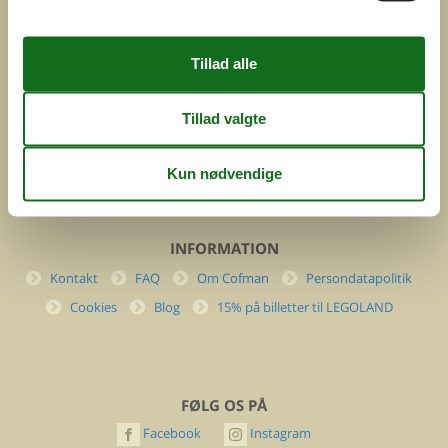
Feline Holidays A/S
Nygade 8b. 2. th
DK-7400 Herning
Danmark
Cofman.com
Momsnr.: DK26347688
(+45) 7877 0427
info@cofman.com
INFORMATION
Kontakt
FAQ
Om Cofman
Persondatapolitik
Cookies
Blog
15% på billetter til LEGOLAND
FØLG OS PÅ
Facebook
Instagram