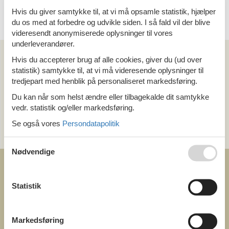
6 personer
Hvis du giver samtykke til, at vi må opsamle statistik, hjælper
du os med at forbedre og udvikle siden. I så fald vil der blive
videresendt anonymiserede oplysninger til vores
underleverandører.
Kan vi hjælpe?
Hvis du accepterer brug af alle cookies, giver du (ud over
statistik) samtykke til, at vi må videresende oplysninger til
Ring (+45) 7877 0427
tredjepart med henblik på personaliseret markedsføring.
Man. - fre. 10.00-16.00
Du kan når som helst ændre eller tilbagekalde dit samtykke
vedr. statistik og/eller markedsføring.
Send en e-mail
Se også vores
Persondatapolitik
og få et hurtigt svar, alle dage
Nødvendige
Statistik
COFMAN.COM
Markedsføring
ved