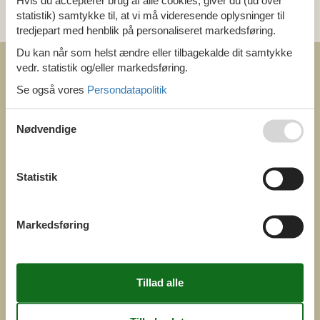
Hvis du accepterer brug af alle cookies, giver du (ud over
statistik) samtykke til, at vi må videresende oplysninger til
og få et hurtigt svar, alle dage
tredjepart med henblik på personaliseret markedsføring.
Du kan når som helst ændre eller tilbagekalde dit samtykke
vedr. statistik og/eller markedsføring.
Se også vores
Persondatapolitik
Nødvendige
COFMAN.COM
ved
Feline Holidays A/S
Nygade 8b. 2. th
Statistik
DK-7400 Herning
Danmark
Cofman.com
Markedsføring
Momsnr.: DK26347688
(+45) 7877 0427
info@cofman.com