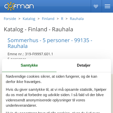
Forside
Katalog
Finland
R
Rauhala
Katalog - Finland - Rauhala
Sommerhus - 5 personer - 99135 -
Rauhala
Emne nr.:
319-FI9997.601.1
5 personer
Samtykke
Detaljer
Nødvendige cookies sikrer, at siden fungerer, og de kan
Kan vi hjælpe?
derfor ikke fravælges.
Hvis du giver samtykke til, at vi må opsamle statistik, hjælper
Ring (+45) 7877 0427
du os med at forbedre og udvikle siden. I så fald vil der blive
videresendt anonymiserede oplysninger til vores
Man. - fre. 10.00-16.00
underleverandører.
Send en e-mail