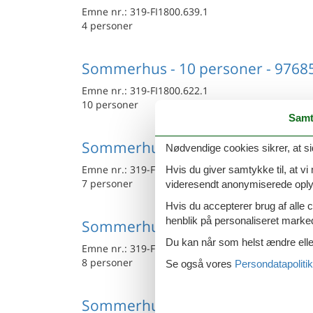
Emne nr.:
319-FI1800.639.1
4 personer
Sommerhus - 10 personer - 97685
Emne nr.:
319-FI1800.622.1
10 personer
Samt
Sommerhus - 7 personer - 97340 
Nødvendige cookies sikrer, at si
Emne nr.:
319-FI1800.724.1
Hvis du giver samtykke til, at vi
7 personer
videresendt anonymiserede oplys
Hvis du accepterer brug af alle c
henblik på personaliseret marke
Sommerhus - 8 personer - 97240 
Du kan når som helst ændre eller
Emne nr.:
319-FI1800.723.1
8 personer
Se også vores
Persondatapolitik
Sommerhus - 8 personer - 97240 