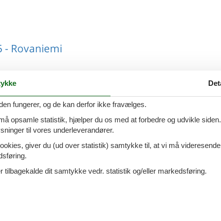
 - Rovaniemi
ykke
Det
- Rovaniemi
den fungerer, og de kan derfor ikke fravælges.
 må opsamle statistik, hjælper du os med at forbedre og udvikle siden. I
ninger til vores underleverandører.
ookies, giver du (ud over statistik) samtykke til, at vi må videresende
dsføring.
- Rovaniemi
 tilbagekalde dit samtykke vedr. statistik og/eller markedsføring.
- Rovaniemi