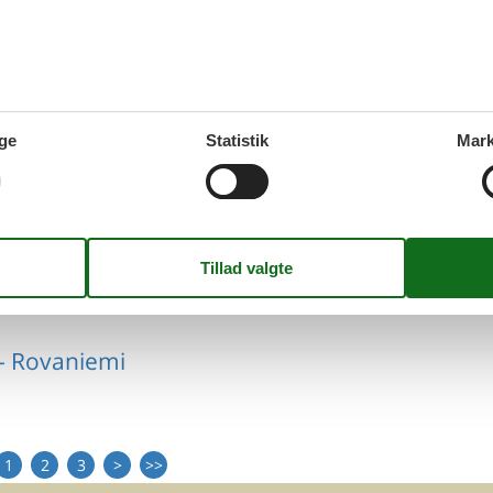
- Rovaniemi
ge
Statistik
Mark
- Rovaniemi
- Rovaniemi
1
2
3
>
>>