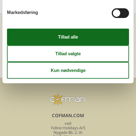
Markedsføring
Kan vi hjælpe?
Ring (+45) 7877 0427
Man. - fre. 10.00-16.00
Send en e-mail
og få et hurtigt svar, alle dage
COFMAN.COM
ved
Feline Holidays A/S
Nygade 8b. 2. th