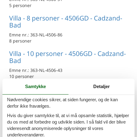
5 personer
Villa - 8 personer - 4506GD - Cadzand-
Bad
Emne nr.:
363-NL-4506-86
8 personer
Villa - 10 personer - 4506GD - Cadzand-
Bad
Emne nr.:
363-NL-4506-43
10 personer
Samtykke
Detaljer
Villa - 14 personer - 4506GD - Cadzand-
Bad
Nødvendige cookies sikrer, at siden fungerer, og de kan
Emne nr.:
363-NL-4506-44
derfor ikke fravælges.
14 personer
Hvis du giver samtykke til, at vi må opsamle statistik, hjælper
du os med at forbedre og udvikle siden. I så fald vil der blive
Villa - 9 personer - 4506GD - Cadzand-
videresendt anonymiserede oplysninger til vores
Bad
underleverandører.