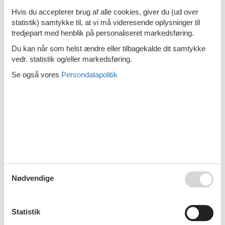
Emne nr.:
363-NL-4506-104
Hvis du accepterer brug af alle cookies, giver du (ud over
9 personer
statistik) samtykke til, at vi må videresende oplysninger til
tredjepart med henblik på personaliseret markedsføring.
Villa - 4 personer - 4506GD - Cadzand-
Bad
Du kan når som helst ændre eller tilbagekalde dit samtykke
vedr. statistik og/eller markedsføring.
Emne nr.:
363-NL-4506-101
4 personer
Se også vores
Persondatapolitik
Villa - 6 personer - 4506GD - Cadzand-
Bad
Emne nr.:
363-NL-4506-73
6 personer
Villa - 10 personer - 4506GD - Cadzand-
Bad
Nødvendige
Emne nr.:
363-NL-4506-76
10 personer
Statistik
<<
<
1
2
3
>
>>