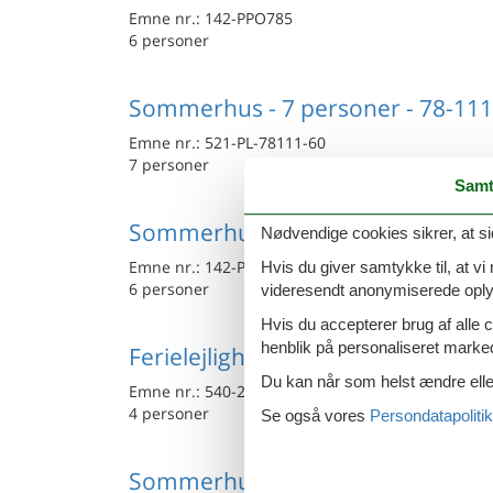
Emne nr.:
142-PPO785
6 personer
Sommerhus - 7 personer - 78-111 
Emne nr.:
521-PL-78111-60
7 personer
Samt
Sommerhus - 6 personer - Ul. Lotn
Nødvendige cookies sikrer, at si
Emne nr.:
142-PPO781
Hvis du giver samtykke til, at vi
6 personer
videresendt anonymiserede oplys
Hvis du accepterer brug af alle c
henblik på personaliseret marke
Ferielejlighed - 4 personer - Lotni
Du kan når som helst ændre eller
Emne nr.:
540-246953-165386
4 personer
Se også vores
Persondatapolitik
Sommerhus - 6 personer - Promen