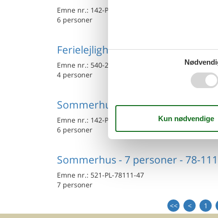
Emne nr.:
142-PPO904
6 personer
Ferielejlighed - 4 personer - Lotni
Nødvendi
Emne nr.:
540-246935-165368
4 personer
Sommerhus - 6 personer - Ul. Lotn
Emne nr.:
142-PPO782
6 personer
Sommerhus - 7 personer - 78-111 
Emne nr.:
521-PL-78111-47
7 personer
<<
<
1