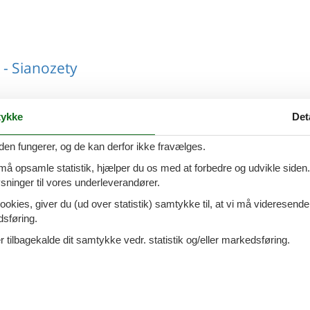
- Sianozety
ykke
Det
icza - 78-111 - Sianozety
den fungerer, og de kan derfor ikke fravælges.
 må opsamle statistik, hjælper du os med at forbedre og udvikle siden. I
ninger til vores underleverandører.
ookies, giver du (ud over statistik) samtykke til, at vi må videresende
dsføring.
cza - 78-111 - Sianozety
 tilbagekalde dit samtykke vedr. statistik og/eller markedsføring.
ada - 78-111 - Sianozety