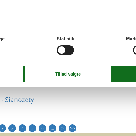
cza - 78-111 - Sianozety
ge
Statistik
Mark
icza - 78-111 - Sianozety
- Sianozety
2
3
4
5
6
...
>
>>