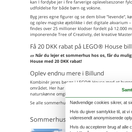
kan I fordybe jer i fire farverige oplevelseszoner fyl
udfoldelse for både børn og voksne.
Byg jeres egne figurer og se dem blive ”levende”, 
og oplev magiske øjeblikke i det digitale akvarium 
findes over 25 millioner klodser fordelt på 12.000 
imponerende Tree of Creativity, det kreative Maste
Få 20 DKK rabat på LEGO® House bill
🧱
Når du lejer et sommerhus hos os, får du muligh
House med 20 DKK rabat!
Oplev endnu mere i Billund
Kombinér jeres besøg i LEGO® House med et hyggeli
området. Her har I god tid til at udforske både
Samt
naturskønne omgivelser.
Se alle sommerhuse i nærheden af LEGO® House he
Nødvendige cookies sikrer, at si
Hvis du giver samtykke til, at vi
Sommerhuse
videresendt anonymiserede oplys
Hvis du accepterer brug af alle c