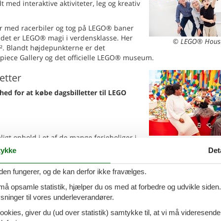
dt med interaktive aktiviteter, leg og kreativ
kør med racerbiler og tog på LEGO® baner
– det er LEGO® magi i verdensklasse. Her
© LEGO® Hous
m². Blandt højdepunkterne er det
rpiece Gallery og det officielle LEGO® museum.
etter
ed for at købe dagsbilletter til LEGO
gt ophold i et af de mange ferieboliger i
© LEGO® Hous
 LEGO® House, LEGOLAND®, WOW PARK og de
ykke
Det
r ⬇️
den fungerer, og de kan derfor ikke fravælges.
 må opsamle statistik, hjælper du os med at forbedre og udvikle siden. I
ninger til vores underleverandører.
ookies, giver du (ud over statistik) samtykke til, at vi må videresende