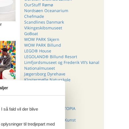
OurStuff Rømø
Nordsøen Oceanarium
Chefmade
Scandlines Danmark
e
Vikingeskibsmuseet
GoBoat
WOW PARK Skjern
WOW PARK Billund
LEGO® House
LEGOLAND® Billund Resort
Limfjordsmuseet og Frederik VII’s kanal
Nationalmuseet
Jægersborg Dyrehave
Klostermølle Naturskole
e
H.C. Andersens Hus
aljer
Børglum Kloster
Middelaldercentret
Dyrehavsbakken
GIVSKUD ZOO – ZOOTOPIA
 så fald vil der blive
Fårup Sommerland
Statens Museum for Kunst
 oplysninger til tredjepart med
Randers Regnskov