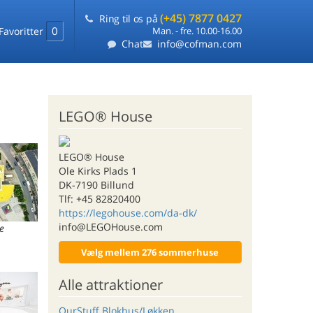
(+45) 7877 0427
Ring til os på
0
Favoritter
Man. - fre. 10.00-16.00
Chat
info@cofman.com
LEGO® House
LEGO® House
Ole Kirks Plads 1
DK-7190 Billund
Tlf: +45 82820400
https://legohouse.com/da-dk/
info@LEGOHouse.com
e
Vælg mellem 276 sommerhuse
Alle attraktioner
OurStuff Blokhus/Løkken