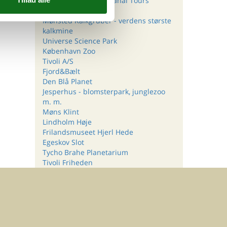
Stromma Denmark Canal Tours
Kattegatcentret
Mønsted Kalkgruber - verdens største
kalkmine
Universe Science Park
København Zoo
Tivoli A/S
Fjord&Bælt
Den Blå Planet
Jesperhus - blomsterpark, junglezoo
m. m.
Møns Klint
Lindholm Høje
Frilandsmuseet Hjerl Hede
Egeskov Slot
Tycho Brahe Planetarium
Tivoli Friheden