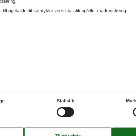
dsføring.
4.263,-
DKK
4.002,-
DKK
 tilbagekalde dit samtykke vedr. statistik og/eller markedsføring.
Ansager
Hovborg
7
6
Se alle mu
er
 Home of the Brick™
ge
Statistik
Mark
r LEGO® klodsens officielle hjemsted, og
% i LEGO® universet. Her handler det om leg, kreativitet og kvalitets
nteraktive zoner, hvor fantasien får frit spil. I kan endda skabe jer
 når det er allerbedst. Der er kun et begrænset antal billetter, så