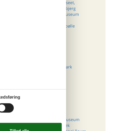
Fiskeri- og Søfartsmuseet,
3.554,-
DKK
7.264,-
DKK
Saltvandsakvariet, Esbjerg
Danmark Tekniske Museum
Experimentarium
Stenaldercenter Ertebølle
Djurs Sommerland
Kronborg Slot
Ejstrupholm
Central Jutland
8
8
Bangsbo området
Odense Zoo
ligheder
Louisiana
Hammershus
Knuthenborg Safaripark
BonBon-Land
Moesgård Museum
Aalborg Zoo
Voergård Slot
Roskilde Domkirke
edsføring
Den Gamle By
tid for
Rold Skov
es egne
Vikingecenter Fyrkat
 det
ARoS Aarhus Kunstmuseum
Ny Carlsberg Glyptotek