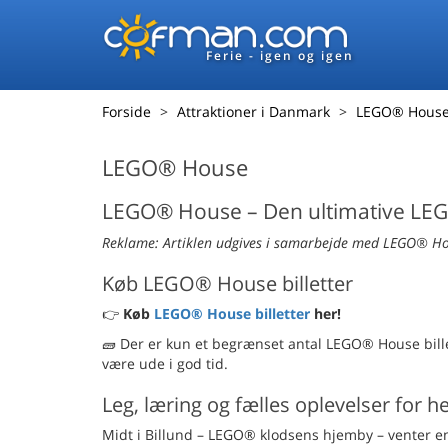
Ferie - igen og igen
Forside
Attraktioner i Danmark
LEGO® Hous
LEGO® House
LEGO® House – Den ultimative LEGO
Reklame: Artiklen udgives i samarbejde med LEGO® H
Køb LEGO® House billetter
👉
Køb
LEGO® House billetter
her!
🧱 Der er kun et begrænset antal LEGO® House billett
være ude i god tid.
Leg, læring og fælles oplevelser for h
Midt i Billund – LEGO® klodsens hjemby – venter e