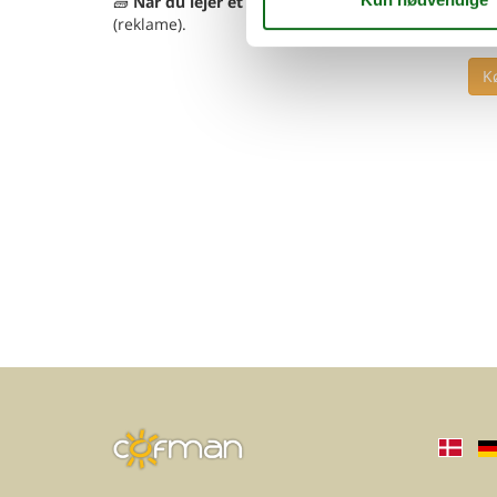
🧱
Når du lejer et sommerhus hos os, får du mulig
(reklame).
K