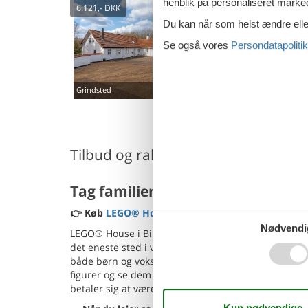
henblik på personaliseret marke
6.121,-
DKK
5.060,-
DKK
Du kan når som helst ændre eller
Se også vores
Persondatapolitik
Grindsted
Ansager
8
Tilbud og rabatter på ferieoplevels
Tag familien med i LEGO® House:
👉 Køb
LEGO® House billetter
(reklame)
Nødvendi
LEGO® House i Billund er noget helt særligt – det e
det eneste sted i verden, hvor I kan fordybe jer 100
både børn og voksne. Byg, leg, udforsk og oplev de i
figurer og se dem blive levende – det er LEGO® magi,
betaler sig at være ude i god tid.