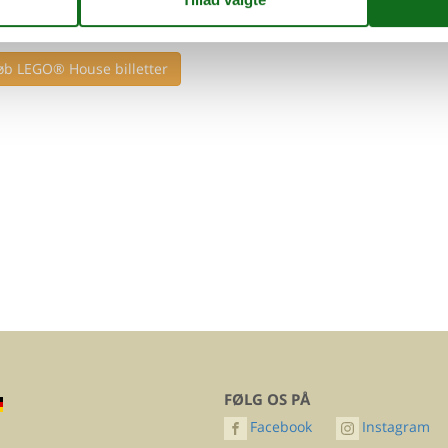
hed for at købe dagsbilletter til LEGO®
House med 20 DKK rabat
øb LEGO® House billetter
FØLG OS PÅ
Facebook
Instagram