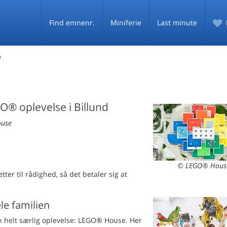
Find emnenr.
Miniferie
Last minute
e
® oplevelse i Billund
ouse
© LEGO® Hous
er til rådighed, så det betaler sig at
ele familien
n helt særlig oplevelse: LEGO® House. Her